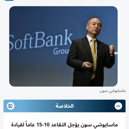
ماسايوشي سون
الخلاصة
ماسايوشي سون يؤجل التقاعد 10-15 عاماً لقيادة