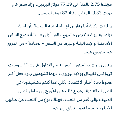
مرتفعا 2.75 بالمئة إلى 77.29 دولار للبرميل، وزاد سعر خام
برنت 3.83 بالمئة إلى 82.49 دولار للبرميل.
وأفادت وكالة أنباء فارس الإيرانية شبه الرسمية بأن لجنة
برلمانية إيرانية تدرس مشروع قانون أولي من شأنه منع السفن
الأمريكية والإسرائيلية وغيرها من السفن «المعادية» من ​المرور
عبر مضيق هرمز.
وقال روبرت بيرنستون رئيس قسم التداول في شركة ‌سوميت
تي.إكس كابيتال بولاية نيويورك «ربما تشهدون ردود فعل أكثر
هدوءا تجاه أخبار الاقتصاد الكلي عما كنتم ستشهدونه في
الظروف العادية، ويرجع ذلك على الأرجح إلى حلول ⁠فصل
الصيف وإلى قدر من التعب، فهناك نوع من ‘التعب من عناوين
الأنباء‘، لا سيما فيما يتعلق بإيران».