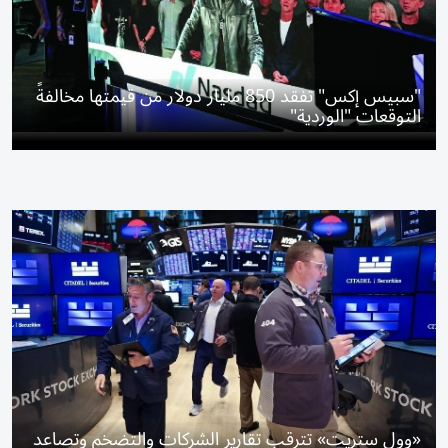
"سبيس إكس" تفقد 850 مليار دولار من قيمتها مخالفةً
التوقعات "الوردية"
«وول ستريت» تترقب تقارير الشركات والتضخم وتصاعد