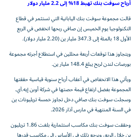
أرباح سوفت بنك تهبط 18% إلى 2.2 مليار دولار
قالت مجموعة سوفت بنك ‌اليابانية التي تستثمر في قطاع ​
التكنولوجيا يوم ⁠الخميس إن صافي ‌ربحها انخفض في ‌الربع
الأول 18 بالمئة إلى 347.3 مليار ‌ين (2.20 مليار دولار).
ويتجاوز هذا توقعات أربعة ⁠محللين في استطلاع أجرته مجموعة
بورصات لندن لربح يبلغ 148.4 مليار ين.
ويأتي هذا الانخفاض في أعقاب ​أرباح سنوية قياسية حققتها
المجموعة ‌بفضل ارتفاع قيمة حصتها في شركة أوبن إيه.آي.
⁠وسجلت سوفت بنك صافي دخل تجاوز خمسة تريليونات ين ​
في ‌السنة المنتهية في ‌مارس آذار 2026.
وحققت سوفت بنك مكاسب استثمارية بلغت 1.86 تريليون
‌ين خلال الربع، ‌ويرجع ذلك ⁠في الأساس إلى ‌مكاسب قدرها