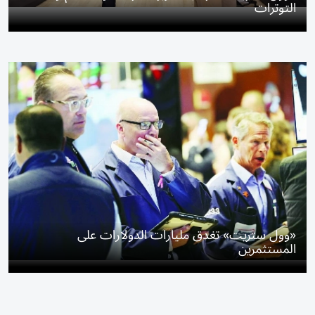
التوترات
«وول ستريت» تغدق مليارات الدولارات على
المستثمرين