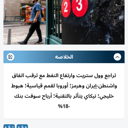
الخلاصه
تراجع وول ستريت وارتفاع النفط مع ترقب اتفاق
واشنطن-إيران وهرمز؛ أوروبا لقمم قياسية؛ هبوط
خليجي؛ نيكاي يتأثر بالتقنية؛ أرباح سوفت بنك
-18%