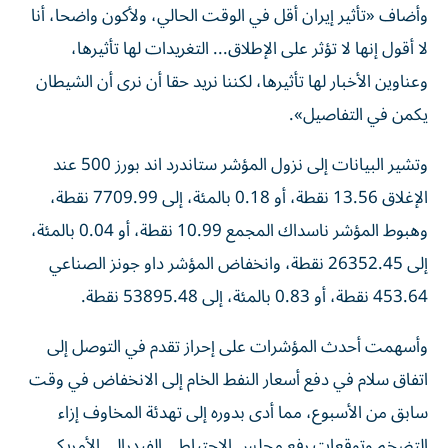
وأضاف «تأثير إيران أقل في الوقت الحالي، ولأكون واضحا، أنا
لا أقول ​إنها لا ‌تؤثر على الإطلاق... التغريدات لها تأثيرها،
وعناوين الأخبار لها تأثيرها، لكننا ‌نريد حقا أن نرى أن الشيطان
يكمن في التفاصيل».
وتشير البيانات إلى نزول المؤشر ستاندرد اند بورز 500 عند
الإغلاق 13.56 نقطة، أو 0.18 بالمئة، إلى 7709.99 نقطة،
‌وهبوط المؤشر ناسداك ‌المجمع 10.99 نقطة، أو 0.04 بالمئة،
⁠إلى 26352.45 نقطة، وانخفاض المؤشر داو جونز الصناعي
453.64 نقطة، ‌أو 0.83 بالمئة، إلى 53895.48 نقطة.
وأسهمت أحدث المؤشرات على إحراز تقدم في التوصل إلى
اتفاق سلام في دفع أسعار النفط الخام ⁠إلى الانخفاض في وقت
سابق من الأسبوع، مما أدى بدوره إلى ​تهدئة المخاوف إزاء
التضخم وتوقعات رفع مجلس الاحتياطي الفيدرالي الأمريكي