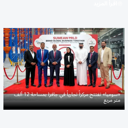
اقرأ المزيد
«سوميا» تفتتح مركزاً تجارياً في جافزا بمساحة 12 ألف
متر مربع