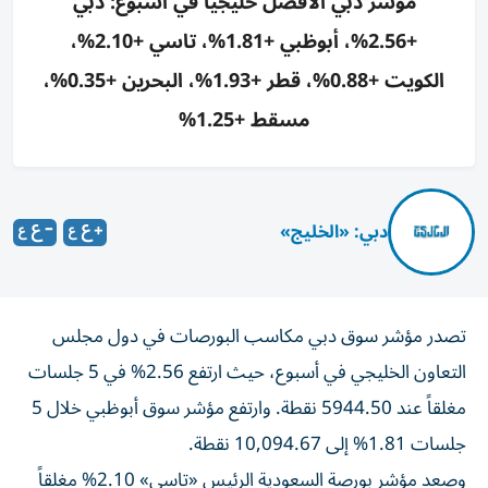
مؤشر دبي الأفضل خليجياً في أسبوع: دبي
+2.56%، أبوظبي +1.81%، تاسي +2.10%،
الكويت +0.88%، قطر +1.93%، البحرين +0.35%،
مسقط +1.25%
دبي: «الخليج»
تصدر مؤشر سوق دبي مكاسب البورصات في دول مجلس
التعاون الخليجي في أسبوع، حيث ارتفع 2.56% في 5 جلسات
مغلقاً عند 5944.50 نقطة. وارتفع مؤشر سوق أبوظبي خلال 5
جلسات 1.81% إلى 10,094.67 نقطة.
وصعد مؤشر بورصة السعودية الرئيس «تاسي» 2.10% مغلقاً