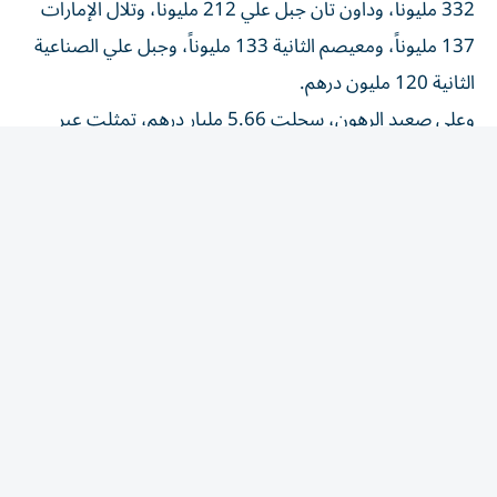
137 مليوناً، ومعيصم الثانية 133 مليوناً، وجبل علي الصناعية
الثانية 120 مليون درهم.
وعلى صعيد الرهون، سجلت 5.66 مليار درهم، تمثلت عبر
848 صفقة، أكبرها في: الروية الأولى 1.7 مليار درهم، وواحة
السيليكون 1.32 مليار، والخليج التجاري 112 مليوناً.
وبلغت الهبات 1.52 مليار درهم لـ178 معاملة، أكبرها: مدينة
دبي الطبية المرحلة الأولى 347 مليوناً، ودبي مارينا 255 مليوناً،
ونخلة جميرا 100 مليون درهم.
وعلى صعيد التداولات اليومية الجمعة، بلغت التصرفات 1.3
مليار درهم، نتجت عبر 646 صفقة، توزعت على: المبيعات
بـ789 مليوناً جراء 436 صفقة، ورهون بـ310 ملايين درهم عبر
168 صفقة، وهبات 223 مليوناً لـ42 معاملة.