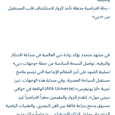
- رحلة افتراضية مذهلة تأخذ الزوار لاستكشاف قلب المستقبل
من «دبي»
في مشهد متجدد يؤكد ريادة دبي العالمية في صناعة الابتكار
والترفيه، تواصل النسخة السادسة من حملة «وجهات دبي»
تسليط الضوء على أبرز المعالم الإبداعية التي ترسم ملامح
مستقبل السياحة العصرية. وفي صدارة هذه الوجهات، تبرز
تجربة «آيا يونيفرس» (AYA Universe) الواقعة في «وافي
سيتي مول»، لتقدم للزوار والمقيمين سفراً افتراضياً غير
مسبوق يدمج ببراعة فائقة بين الفن البصري، والتقنيات الرقمية
المتقدمة، وحلول الذكاء الاصطناعي، متجاوزةً بذلك حدود