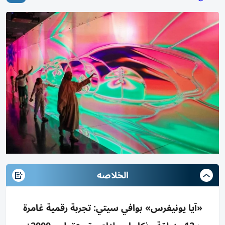
الخلاصه
«آيا يونيفرس» بوافي سيتي: تجربة رقمية غامرة