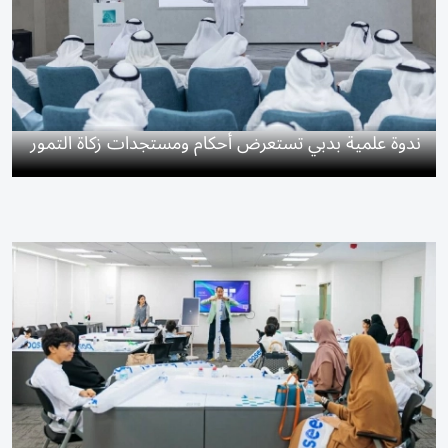
ندوة علمية بدبي تستعرض أحكام ومستجدات زكاة التمور