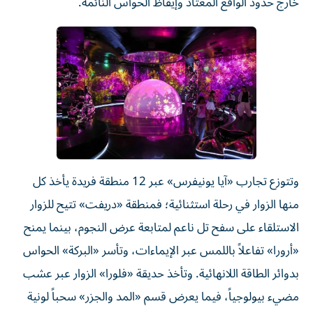
خارج حدود الواقع المعتاد وإيقاظ الحواس النائمة.
وتتوزع تجارب «آيا يونيفرس» عبر 12 منطقة فريدة يأخذ كل
منها الزوار في رحلة استثنائية؛ فمنطقة «دريفت» تتيح للزوار
الاستلقاء على سفح تل ناعم لمتابعة عرض النجوم، بينما يمنح
«أرورا» تفاعلاً باللمس عبر الإيماءات، وتأسر «البركة» الحواس
بدوائر الطاقة اللانهائية. وتأخذ حديقة «فلورا» الزوار عبر عشب
مضيء بيولوجياً، فيما يعرض قسم «المد والجزر» سحباً لونية