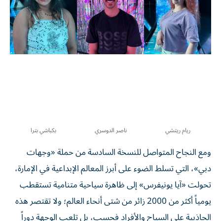
ريام ريتشي
ناصر الدوسري
بكباشي بترا
ومع النجاح المتواصل للنسخة السادسة من حملة «وجهات
دبي»، التي تسلط الضوء على أبرز المعالم الإبداعية في الإمارة،
تحولت «آيا يونيفرس» إلى ظاهرة سياحية متنامية تستقطب
يومياً أكثر من 2000 زائر من شتى أنحاء العالم؛ ولا تقتصر هذه
الجاذبية على السياح والأفراد فحسب، بل تلعب الوجهة دوراً