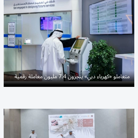
متعاملو «كهرباء دبي» ينجزون 7.4 مليون معاملة رقمية