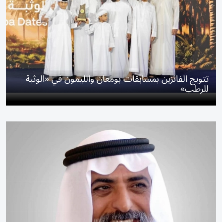
تتويج الفائزين بمسابقات بومعان والليمون في «الوثبة
للرطب»