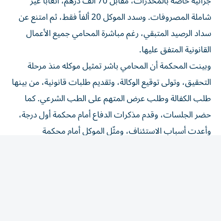
شاملة المصروفات. وسدد الموكل 20 ألفاً فقط، ثم امتنع عن
سداد الرصيد المتبقي، رغم مباشرة المحامي جميع الأعمال
القانونية المتفق عليها.
وبينت المحكمة أن المحامي باشر تمثيل موكله منذ مرحلة
التحقيق، وتولى توقيع الوكالة، وتقديم طلبات قانونية، من بينها
طلب الكفالة وطلب عرض المتهم على الطب الشرعي. كما
حضر الجلسات، وقدم مذكرات الدفاع أمام محكمة أول درجة،
وأعدت أسباب الاستئناف، ومثّل الموكل أمام محكمة
الاستئناف حتى صدور الحكم، فضلاً عن تحمله رسوم تصوير
ملف القضية.
وأكدت المحكمة أن عقد الأتعاب المبرم بين الطرفين حدد قيمة
الأتعاب بوضوح، وثبت من الأوراق أن المحامي أوفى بكامل
التزاماته المهنية، في حين لم يحضر المدعى عليه للدعوى ولم
يقدم ما يثبت وفاءه بباقي الأتعاب أو أي دفاع ينفي المديونية،