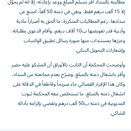
مطالبته بالسداد أقر بتسلّم المبلغ ووعد بإعادته، إلا أنه لم يحوّل
إلا 15 ألف درهم فقط، وبقي في ذمته 50 ألفاً، امتنع عن
سدادها، رغم المطالبات المتكررة، ما ألحق به أضراراً مادية
وأدبية قدر تعويضها ب10 آلاف درهم، وأقام الدعوى بطلباته،
وعززها بمستندات منها صورة رسائل تطبيق الواتساب
وإشعارات التحويل البنكي.
وأوضحت المحكمة أن الثابت بالأوراق أن المشكو عليه حضر
وأقر بانشغال ذمته بالمبلغ. وصرّح بعدم ممانعته من السداد،
وكان هذا الإقرار القضائي جاء صريحاً وقاطعاً في الدلالة على
انشغال ذمته بالمبلغ، ما تستخلص معه المحكمة ثبوت
المديونية في ذمته ب50 ألف درهم وتقضي بإلزامه بأدائه
للشاكي.