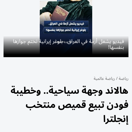
فيديو يشعل أزمة في العراق.. بلوغر إيرانية تختم جوازها
بنفسها!
رياضة
/
رياضة عالمية
هالاند وجهة سياحية.. وخطيبة
فودن تبيع قميص منتخب
إنجلترا