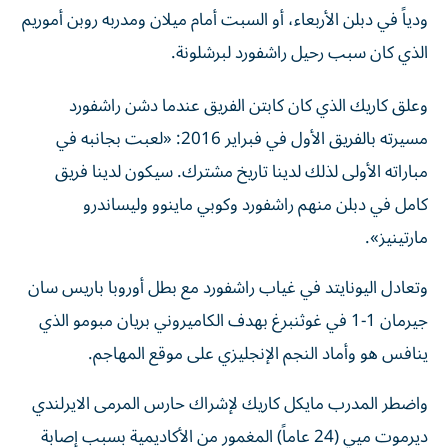
ودياً في دبلن الأربعاء، أو السبت أمام ميلان ومدربه روبن أموريم
الذي كان سبب رحيل راشفورد لبرشلونة.
وعلق كاريك الذي كان كابتن الفريق عندما دشن راشفورد
مسيرته بالفريق الأول في فبراير 2016: «لعبت بجانبه في
مباراته الأولى لذلك لدينا تاريخ مشترك. سيكون لدينا فريق
كامل في دبلن منهم راشفورد وكوبي ماينوو وليساندرو
مارتينيز».
وتعادل اليونايتد في غياب راشفورد مع بطل أوروبا باريس سان
جيرمان 1-1 في غوثنبرغ بهدف الكاميروني بريان مبومو الذي
ينافس هو وأماد النجم الإنجليزي على موقع المهاجم.
واضطر المدرب مايكل كاريك لإشراك حارس المرمى الايرلندي
ديرموت ميي (24 عاماً) المغمور من الأكاديمية بسبب إصابة