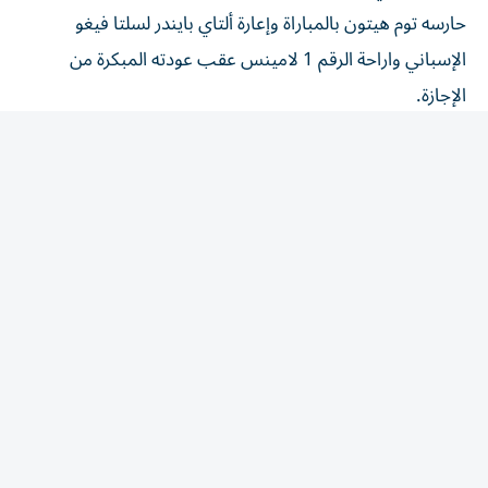
حارسه توم هيتون بالمباراة وإعارة ألتاي بايندر لسلتا فيغو
الإسباني واراحة الرقم 1 لامينس عقب عودته المبكرة من
الإجازة.
ولم يتوقع الحارس الإيرلندي، الذي مدد عقده لعامين مؤخراً، أن
يشارك أمام ملك أوروبا لكنه على الأقل هدأ مخاوف كاريك الذي
راقب إصابة لاعب الوسط ميسون ماونت بعد 20 دقيقة من
المباراة.
وفي سياق متصل، لن يتمكن واعد الأكاديمية جاي جاي غابرييل
(15 عاماً)، الذي شارك في ودية أتلتيكو مدريد، وزملاؤه في
فريق دون الـ18 عاماً من ارتداء قميص التمرينات مثل الكبار
في الفريق الأول، لأن اللوائح تمنع وضع شعار شركة مراهنات
على قمصان اللاعبين الواعدين.