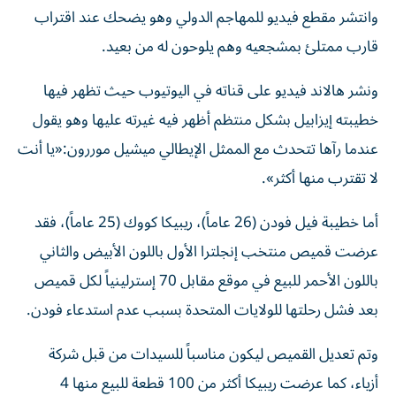
وانتشر مقطع فيديو للمهاجم الدولي وهو يضحك عند اقتراب
قارب ممتلئ بمشجعيه وهم يلوحون له من بعيد.
ونشر هالاند فيديو على قناته في اليوتيوب حيث تظهر فيها
خطيبته إيزابيل بشكل منتظم أظهر فيه غيرته عليها وهو يقول
عندما رآها تتحدث مع الممثل الإيطالي ميشيل موررون:«يا أنت
لا تقترب منها أكثر».
أما خطيبة فيل فودن (26 عاماً)، ريبيكا كووك (25 عاماً)، فقد
عرضت قميص منتخب إنجلترا الأول باللون الأبيض والثاني
باللون الأحمر للبيع في موقع مقابل 70 إسترلينياً لكل قميص
بعد فشل رحلتها للولايات المتحدة بسبب عدم استدعاء فودن.
وتم تعديل القميص ليكون مناسباً للسيدات من قبل شركة
أزياء، كما عرضت ريبيكا أكثر من 100 قطعة للبيع منها 4