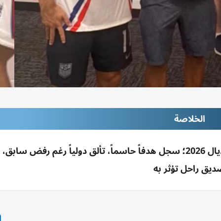
الخلاصة
أنتوني فريمان يفخر بابنه أليكس نجم أمريكا بمونديال 2026؛ سجل هدفاً حاسماً، تألق دولياً رغم رفض
يق راحل تؤثر به