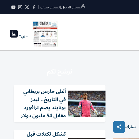
تسجيل الدخول
|
تسجيل حساب
دبي
--°
نرشح لكم
أغلى حارس بريطاني
في التاريخ.. ليدز
يونايتد يضم ترافورد
مقابل 54 مليون دولار
شارك
تشكل تكتلات قبل