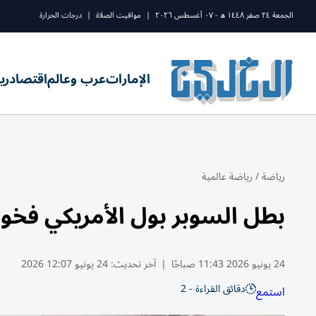
الجمعة ٢٤ صفر ١٤٤٨ ه - ٠٧ أغسطس ٢٠٢٦
|
مواقيت الصلاة
|
درجات الحرارة
الإمارات
عرب وعالم
اقتصاد
ري
رياضة
/
رياضة عالمية
بطل السوبر بول الأمريكي فخور 
24 يونيو 2026 11:43 صباحًا
|
آخر تحديث:
24 يونيو 12:07 2026
دقائق القراءة - 2
استمع