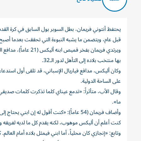
يحتفظ أنتوني فريمان، بطل السوبر بول السابق في كرة القد
قبل عام، ويتضمن ما يشبه النبوءة التي تحققت بعدما أصبح اب
ويرتدي فريمان بفخر قم
بها منتخب بلاده إلى التأهل لدور الـ32.
وكان أليكس، مدافع فياريال الإسباني، قد تلقى أول استدعاء
على الساحة الدولية.
وقال الأب، متأثراً: «تدمع عيناي كلما تذكرت كلمات صديقي آ
ما».
وأضاف فريمان (54 عاماً): «كنت أقول له إن ابن
كنت أعلم أن أليكس موهوب، لكنه يقدم كل ما لديه لفريقه 
وتابع: «إنجازي كان محلياً، أما ابني فيمثل بلاده أمام العالم.