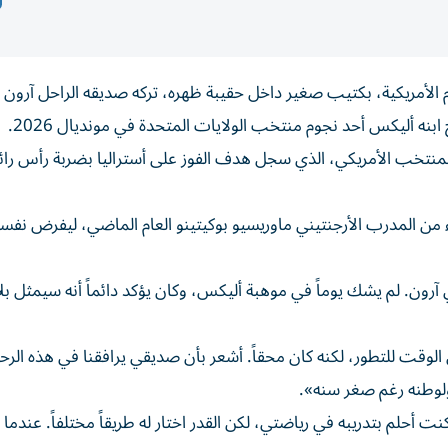
م الأمريكية، بكتيب صغير داخل حقيبة ظهره، تركه صديقه الراحل آرون
نه أليكس أحد نجوم منتخب الولايات المتحدة في مونديال 2026.
يص ابنه أليكس (21 عاماً)، مدافع المنتخب الأمريكي، الذي سجل هدف الفوز على أستراليا بضربة رأس 
 من المدرب الأرجنتيني ماوريسيو بوكيتينو العام الماضي، ليفرض نفسه
رون. لم يشك يوماً في موهبة أليكس، وكان يؤكد دائماً أنه سيمثل بلاد
ي يحتاج إلى الوقت للتطور، لكنه كان محقاً. أشعر بأن صديقي يرافقنا في هذه الر
ولوطنه رغم صغر سنه».
 كنت أحلم بتدريبه في رياضتي، لكن القدر اختار له طريقاً مختلفاً. عندما