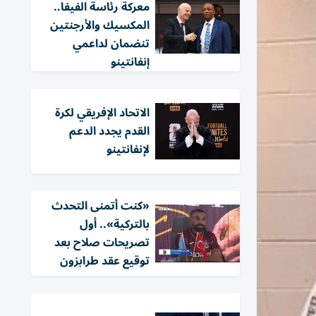
معركة رئاسة الفيفا..
المكسيك والأرجنتين
تنضمان لداعمي
إنفانتينو
الاتحاد الإفريقي لكرة
القدم يجدد الدعم
لإنفانتينو
«كنت أتمنى التحدث
بالتركية».. أول
تصريحات صلاح بعد
توقيع عقد طرابزون