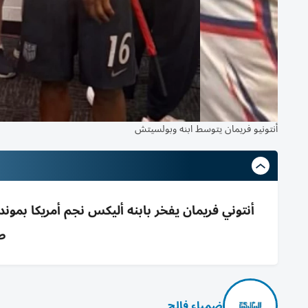
أنتونيو فريمان يتوسط ابنه وبولسيتش
صد
ضمياء فالح