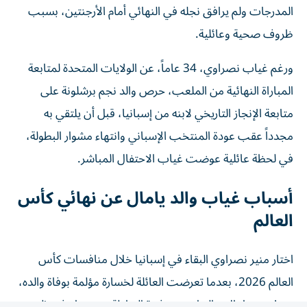
ظروف صحية وعائلية.
ورغم غياب نصراوي، 34 عاماً، عن الولايات المتحدة لمتابعة
المباراة النهائية من الملعب، حرص والد نجم برشلونة على
متابعة الإنجاز التاريخي لابنه من إسبانيا، قبل أن يلتقي به
مجدداً عقب عودة المنتخب الإسباني وانتهاء مشوار البطولة،
في لحظة عائلية عوضت غياب الاحتفال المباشر.
أسباب غياب والد يامال عن نهائي كأس
العالم
اختار منير نصراوي البقاء في إسبانيا خلال منافسات كأس
العالم 2026، بعدما تعرضت العائلة لخسارة مؤلمة بوفاة والده،
جد لامين يامال، بالتزامن مع فترة البطولة، وهو ما دفعه إلى