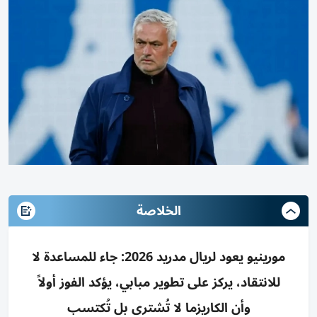
الخلاصة
مورينيو يعود لريال مدريد 2026: جاء للمساعدة لا
للانتقاد، يركز على تطوير مبابي، يؤكد الفوز أولاً
وأن الكاريزما لا تُشترى بل تُكتسب