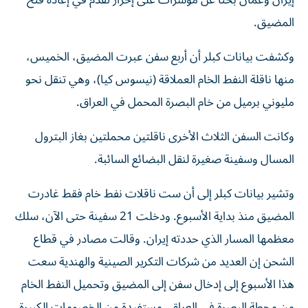
إيران وعمان بحثاً ‌عن مؤشرات على إحراز ‌تقدم في إعادة فتح
المضيق.
وكشفت بيانات كبلر أن أربع سفن عبرت المضيق، الخميس،
منها ناقلة النفط الخام العملاقة (نيسوس ‌كيا)، وهي تنقل نحو
مليوني برميل من خام البصرة المحمل في العراق.
وكانت السفن الثلاث الأخرى ناقلتين محملتين بغاز البترول
المسال وسفينة صغيرة لنقل البضائع السائبة.
وتشير بيانات كبلر إلى أن ست ناقلات نفط خام فقط غادرت
المضيق منذ بداية الأسبوع. ودخلت 21 سفينة حتى الآن، سلك
معظمها المسار الذي حددته إيران. وقالت مصادر في قطاع
الشحن إن ​العديد من شركات التكرير الصينية والهندية سعت
هذا الأسبوع إلى ‌إدخال سفن إلى المضيق وتحميل النفط الخام
من محطة البصرة في العراق، مستفيدة من الخصومات الكبيرة.