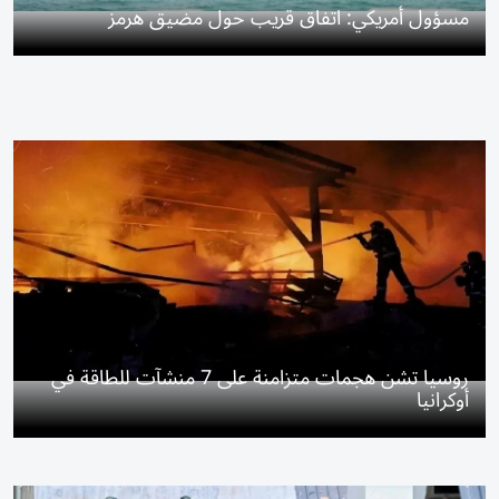
مسؤول أمريكي: اتفاق قريب حول مضيق هرمز
روسيا تشن هجمات متزامنة على 7 منشآت للطاقة في
أوكرانيا