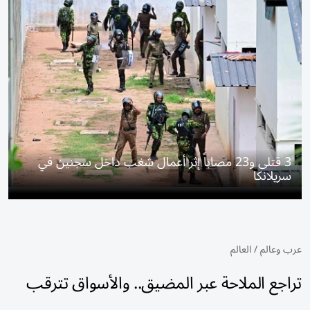
3 قتلى و23 مصاباً إثر أعمال شغب داخل سجنين في
سريلانكا
عرب وعالم
/
العالم
تراجع الملاحة عبر المضيق.. والأسواق تترقب