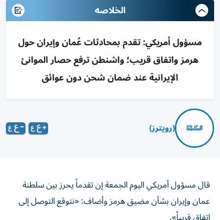
الخلاصه
مسؤول أمريكي: تقدم بمحادثات عُمان وإيران حول
هرمز واتفاق قريب؛ واشنطن ترفع حصار الموانئ
الإيرانية عند ضمان شحن دون عوائق
(رويترز)
قال مسؤول ‌أمريكي اليوم الجمعة ​إن ⁠تقدماً يحرز بين سلطنة
‌عمان و‌إيران بشأن مضيق هرمز وأضاف: «نتوقع ‌التوصل إلى
اتفاق قريباً».