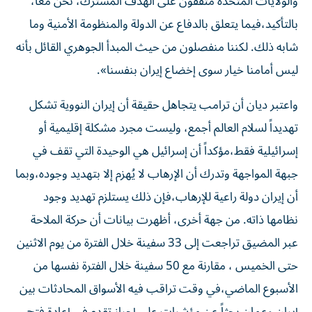
والولايات المتحدة متفقون على الهدف المشترك، نحن معاً،
بالتأكيد،فيما يتعلق بالدفاع عن الدولة والمنظومة الأمنية وما
شابه ذلك. لكننا منفصلون من حيث المبدأ الجوهري القائل بأنه
ليس أمامنا خيار سوى إخضاع إيران بنفسنا».
واعتبر ديان أن ترامب يتجاهل حقيقة أن إيران النووية تشكل
تهديداً لسلام العالم أجمع، وليست مجرد مشكلة إقليمية أو
إسرائيلية فقط،مؤكداً أن إسرائيل هي الوحيدة التي تقف في
جبهة المواجهة وتدرك أن الإرهاب لا يُهزم إلا بتهديد وجوده،وبما
أن إيران دولة راعية للإرهاب،فإن ذلك يستلزم تهديد وجود
نظامها ذاته. من جهة أخرى، أظهرت بيانات أن حركة الملاحة
عبر المضيق تراجعت إلى 33 سفينة خلال الفترة من يوم الاثنين
حتى الخميس ، مقارنة مع 50 سفينة خلال الفترة نفسها من
الأسبوع الماضي،​في وقت تراقب فيه الأسواق المحادثات بين