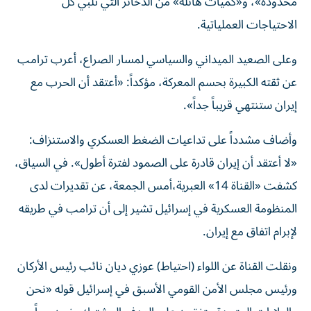
محدودة»، و«كميات هائلة» من الذخائر التي تلبي كل
الاحتياجات العملياتية.
وعلى الصعيد الميداني والسياسي لمسار الصراع، أعرب ترامب
عن ثقته الكبيرة بحسم المعركة، مؤكداً: «أعتقد أن الحرب مع
إيران ستنتهي قريباً جداً».
وأضاف مشدداً على تداعيات الضغط العسكري والاستنزاف:
«لا أعتقد أن إيران قادرة على الصمود لفترة أطول». في السياق،
كشفت «القناة 14» العبرية،أمس الجمعة، عن تقديرات لدى
المنظومة العسكرية في إسرائيل تشير إلى أن ترامب في طريقه
لإبرام اتفاق مع إيران.
ونقلت القناة عن اللواء (احتياط) عوزي ديان نائب رئيس الأركان
ورئيس مجلس الأمن القومي الأسبق في إسرائيل قوله «نحن