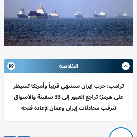
الخلاصه
ترامب: حرب إيران ستنتهي قريباً وأمريكا تسيطر
على هرمز؛ تراجع العبور إلى 33 سفينة والأسواق
تترقب محادثات إيران وعمان لإعادة فتحه