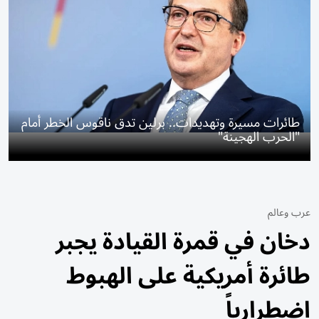
طائرات مسيرة وتهديدات.. برلين تدق ناقوس الخطر أمام
"الحرب الهجينة"
عرب وعالم
دخان في قمرة القيادة يجبر
طائرة أمريكية على الهبوط
اضطرارياً