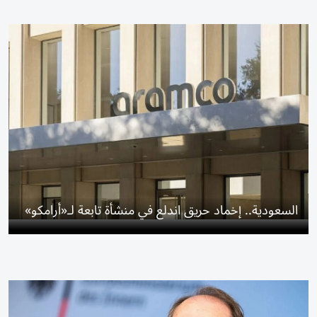
السعودية.. إخماد حريق اندلع في منشأة تابعة لـ«أرامكو»