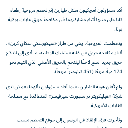
أكد مسؤولون أمريكيون مقتل طيارين إثر تحطم مروحية إطفاء
كانا على متنها أثناء مشاركتهما في مكافحة حريق غابات بولاية
يوتا.
وتحطمت المروحية، وهي من طراز «سيكورسكي سكاي كرين»،
أثناء مكافحة حريق في غابة فيشليك الوطنية، ما أدى إلى اندلاع
حريق جديد اتسع لاحقًا ليلتحم بالحريق الأصلي الذي التهم نحو
174 ميلًا مربعًا (451 كيلومتراً مربعاً).
ولم تُعلن هوية الطيارين، فيما أفاد مسؤولون بأنهما يعملان لدى
شركة «هيليكوبتر ترانسبورت سيرفيسز» المتعاقدة مع مصلحة
الغابات الأمريكية.
وتأخرت فرق الإنقاذ في الوصول إلى موقع التحطم بسبب
النيران، قبل أن تتمكن من دخوله وتؤكد وفاة الطيارين.