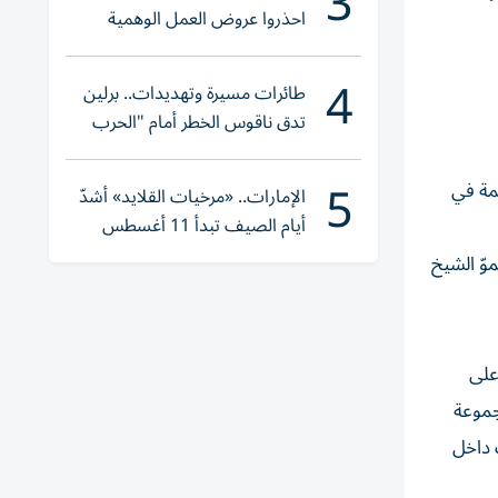
3
احذروا عروض العمل الوهمية
وتحققوا عبر «الباركود»
4
طائرات مسيرة وتهديدات.. برلين
تدق ناقوس الخطر أمام "الحرب
الهجينة"
5
همة في
الإمارات.. «مرخيات القلايد» أشدّ
أيام الصيف تبدأ 11 أغسطس
وّ الشيخ
دة دراسية موزعة على
ضمن المنهج مجموعة
ف داخل