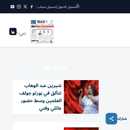
تسجيل الدخول
|
تسجيل حساب
دبي
--°
نرشح لكم
شيرين عبد الوهاب
تتألق في بورتو جولف
العلمين وسط حضور
عائلي وفني
شارك