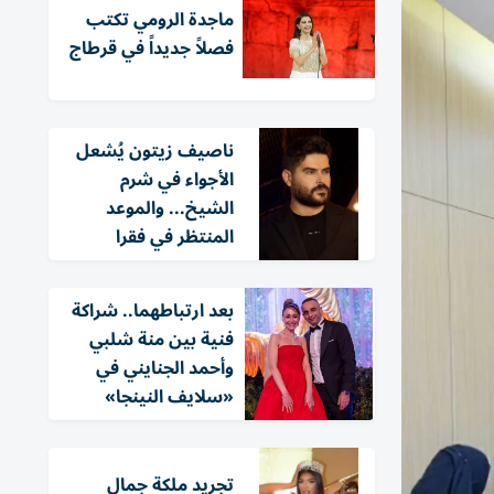
ماجدة الرومي تكتب
فصلاً جديداً في قرطاج
ناصيف زيتون يُشعل
الأجواء في شرم
الشيخ... والموعد
المنتظر في فقرا
بعد ارتباطهما.. شراكة
فنية بين منة شلبي
وأحمد الجنايني في
«سلايف النينجا»
تجريد ملكة جمال