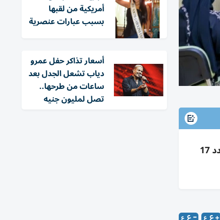
أمريكية من لقبها
بسبب عبارات عنصرية
أسعار تذاكر حفل عمرو
دياب تشعل الجدل بعد
ساعات من طرحها..
تصل لمليون جنيه
بدء امتحانات السنة الأولى لدبلوم الموسيقى بأكاديمية الفجيرة حتى 28 يونيو؛ برنامج أول بالإمارات، ازداد العدد 17