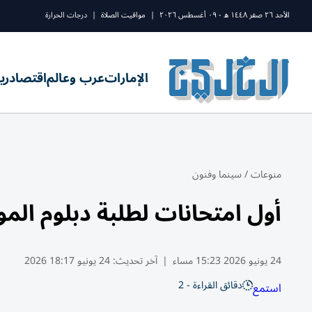
الأحد ٢٦ صفر ١٤٤٨ ه - ٠٩ أغسطس ٢٠٢٦
|
مواقيت الصلاة
|
درجات الحرارة
الإمارات
عرب وعالم
اقتصاد
ري
منوعات
/
سينما وفنون
أول امتحانات لطلبة دبلوم الم
24 يونيو 2026 15:23 مساء
|
آخر تحديث:
24 يونيو 18:17 2026
دقائق القراءة - 2
استمع