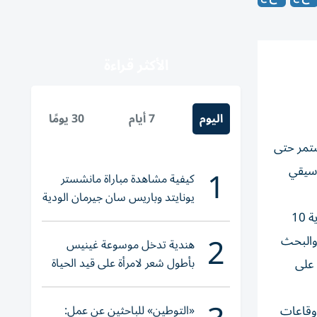
الأكثر قراءة
اليوم
7 أيام
30 يومًا
ستمر حتى
1
وسيقي
كيفية مشاهدة مباراة مانشستر
يونايتد وباريس سان جيرمان الودية
والقنوات الناقلة
وكانت الأكاديمية قد استأنفت مطلع سبتمبر الماضي الدراسة النظرية والعملية لمتطلبات الدبلوم الموسيقي، حيث التحق في البداية 10
2
 والبحث
هندية تدخل موسوعة غينيس
بأطول شعر لامرأة على قيد الحياة
مي الإقبال على
«التوطين» للباحثين عن عمل:
 وقاعات