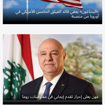
«البنتاغون» يعفي قائد الفيلق الخامس الأمريكي في
أوروبا من منصبه
عون يعلن إحراز تقدم إيجابي في مفاوضات روما