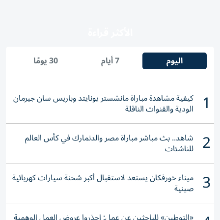
الأكثر قراءة
اليوم
7 أيام
30 يومًا
1
كيفية مشاهدة مباراة مانشستر يونايتد وباريس سان جيرمان
الودية والقنوات الناقلة
2
شاهد.. بث مباشر مباراة مصر والدنمارك في كأس العالم
للناشئات
3
ميناء خورفكان يستعد لاستقبال أكبر شحنة سيارات كهربائية
صينية
«التوطين» للباحثين عن عمل: احذروا عروض العمل الوهمية