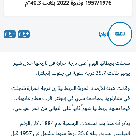
1957/1976 وذروة 2022 بلغت 40.3°م
(وام)
سجلت بريطانيا اليوم أعلى درجة حرارة في تاريخها خلال شهر
يونيو ​بلغت 35.7 درجة مئوية في جنوب إنجلترا.
وقالت هيئة الأرصاد الجوية البريطانية إن درجة الحرارة سُجلت
في تشارلوود ⁠بمقاطعة سَري في إنجلترا قرب مطار غاتويك،
فيما تشهد بريطانيا شهراً ثانياً على التوالي من الحر القياسي.
يذكر أنه منذ بدء ‌السجلات الرسمية ⁠عام 1884، كان ​الرقم
القياسي السابق ⁠يبلغ 35.6 درجة مئوية ⁠وسُجل في 1957 قبل