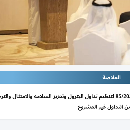
الخلاصة
«الأعلى للطاقة» ينظم ورشة بدبي لشرح قرار 85/2025 لتنظيم تداول البترول وتعزيز السلامة والامتثال
ن التداول غير المشروع