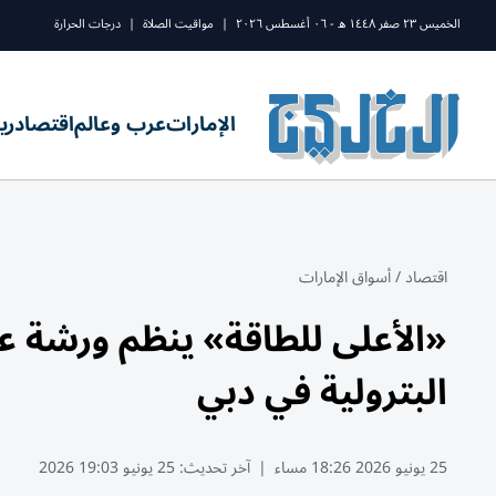
الخميس ٢٣ صفر ١٤٤٨ ه - ٠٦ أغسطس ٢٠٢٦
|
مواقيت الصلاة
|
درجات الحرارة
الإمارات
عرب وعالم
اقتصاد
ري
اقتصاد
/
أسواق الإمارات
«الأعلى للطاقة» ينظم ورشة عم
البترولية في دبي
25 يونيو 2026 18:26 مساء
|
آخر تحديث:
25 يونيو 19:03 2026