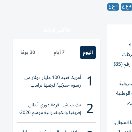
الأكثر قراءة
اد
اليوم
7 أيام
30 يومًا
ركات
والمؤسسات العاملة في قطاع الطاقة بالمعارف حول الأطر التنظيمية والضوابط الفنية المنصوص عليها في قرار المجلس التنفيذي رقم (85)
1
أمريكا تعيد 100 مليار دولار من
ترولية
رسوم جمركية فرضها ترامب
الوطنية
2
ة،
بث مباشر.. قرعة دوري أبطال
إفريقيا والكونفدرالية موسم 2026-
2027
 المجال،