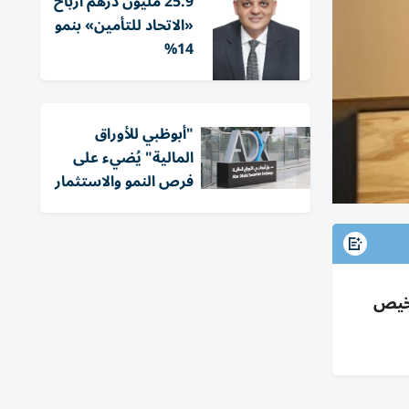
25.9 مليون درهم أرباح
«الاتحاد للتأمين» بنمو
14%
"أبوظبي للأوراق
المالية" يُضيء على
فرص النمو والاستثمار
 والترخيص