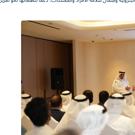
لبترولية وضمان سلامة الأفراد والممتلكات، دعماً لتطلعاتها نحو تعزيز 