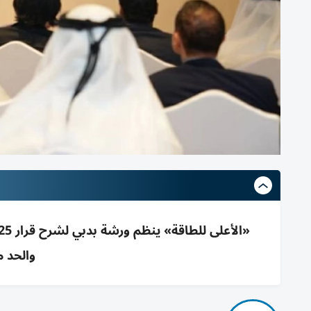
والحد م