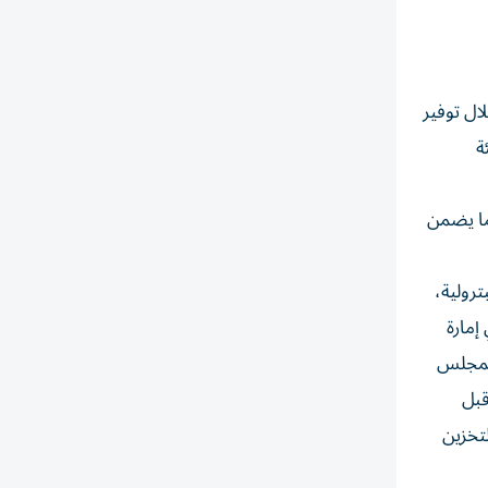
ال توفير
ة
ما يضمن
ترولية،
إمارة
تمدها المجلس
قبل
تخزين