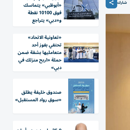
شارك
«أبوظبي» يتماسك
فوق 10100 نقطة
و«دبي» يتراجع
«تعاونية الاتحاد»
تحتفي بفوز أحد
متعامليها بشقة ضمن
حملة «اربح منزلك في
دبي»
صندوق خليفة يطلق
«سوق رواد المستقبل»