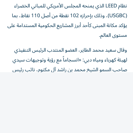
نظام LEED الذي يمنحه المجلس الأمريكي للمباني الخضراء
(USGBC)، وذلك بإحرازه 102 نقطة من أصل 110 نقاط، بما
يؤكد مكانة المبنى كأحد أبرز المشاريع الحكومية المستدامة على
مستوى العالم.
وقال سعيد محمد الطاير، العضو المنتدب الرئيس التنفيذي
لهيئة كهرباء ومياه دبي: «انسجاماً مع رؤية وتوجيهات سيدي
صاحب السمو الشيخ محمد بن راشد آل مكتوم، نائب رئيس
الدولة رئيس مجلس الوزراء حاكم دبي، رعاه الله، نحرص على أن
تسهم جميع مشاريعنا ومنشآتنا في تعزيز مكانة دبي كنموذج
عالمي للمدن الذكية والمستدامة.