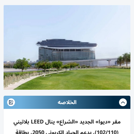
الخلاصه
مقر «ديوا» الجديد «الشراع» ينال LEED بلاتيني
(102/110)، يدعم الحياد الكربوني 2050، بطاقة