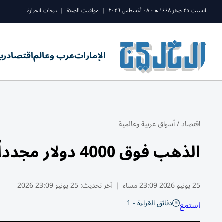
السبت ٢٥ صفر ١٤٤٨ ه - ٠٨ أغسطس ٢٠٢٦
|
مواقيت الصلاة
|
درجات الحرارة
الإمارات
عرب وعالم
اقتصاد
ري
اقتصاد
/
أسواق عربية وعالمية
الذهب فوق 4000 دولار مجدداً
25 يونيو 2026 23:09 مساء
|
آخر تحديث:
25 يونيو 23:09 2026
دقائق القراءة - 1
استمع