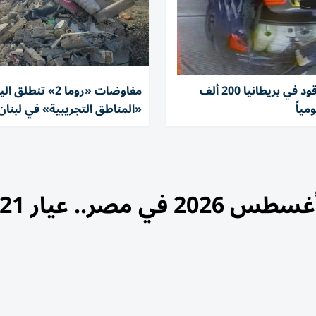
سرقات الوقود في بريطانيا 200 ألف
مفاوضات «روما 2» تن
مياً
«المناطق التجريبية» في لبنان
أسعار الذهب اليوم الجمعة 7 أغسطس 2026 في مصر.. عيار 1