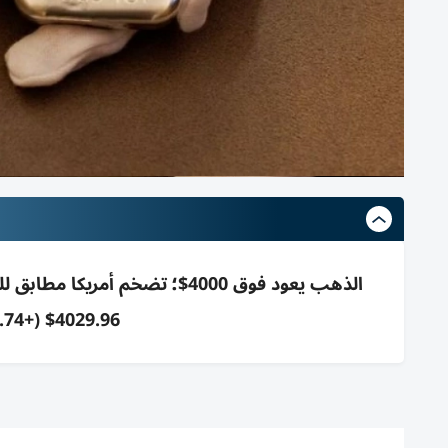
الذهب يعود فوق 4000$؛ تضخم أ
4029.96$ (+0.74%) والآجل 4045.60$ (+0.91%)