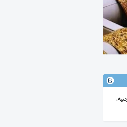
ب بمصر 7 أغسطس 2026 مع صعود عالمي وترقب بيانات وظائف أمريكا؛ عيار 21: 5970 جنيه،