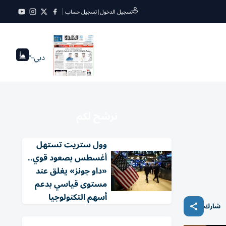
تسجيل الدخول
|
تسجيل حساب
دبي
--°
نرشح لكم
وول ستريت تستهل
أغسطس بصعود قوي..
«داو جونز» يغلق عند
مستوى قياسي بدعم
أسهم التكنولوجيا
شارك