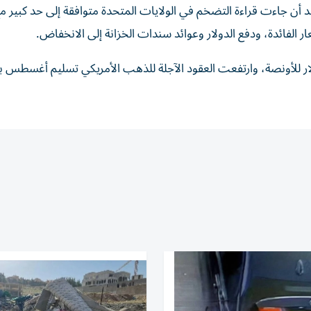
جاءت قراءة التضخم في الولايات المتحدة متوافقة إلى حد كبير م
فائدة، ودفع الدولار وعوائد سندات الخزانة إلى الانخفاض.
 سعر الذهب الفوري بنسبة 0.74% إلى 4029.96 دولار للأونصة، وارتفعت العقود الآجلة للذهب الأمريكي تسليم أغس