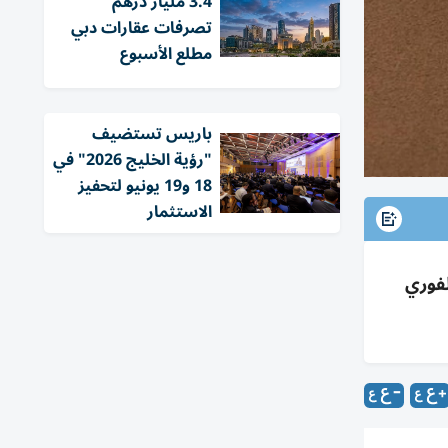
3.4 مليار درهم
تصرفات عقارات دبي
مطلع الأسبوع
باريس تستضيف
"رؤية الخليج 2026" في
18 و19 يونيو لتحفيز
الاستثمار
الفوري