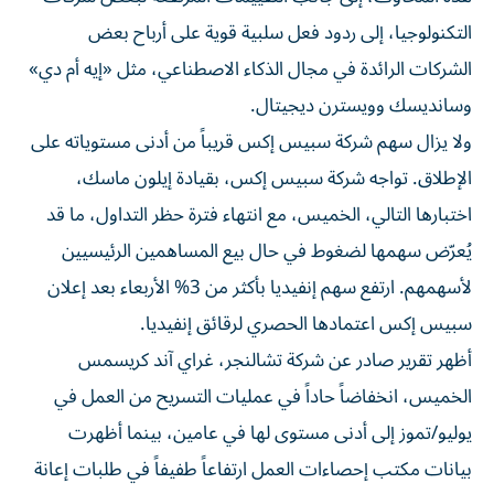
التكنولوجيا، إلى ردود فعل سلبية قوية على أرباح بعض
الشركات الرائدة في مجال الذكاء الاصطناعي، مثل «إيه أم دي»
وسانديسك وويسترن ديجيتال.
ولا يزال سهم شركة سبيس إكس قريباً من أدنى مستوياته على
الإطلاق. تواجه شركة سبيس إكس، بقيادة إيلون ماسك،
اختبارها التالي، الخميس، مع انتهاء فترة حظر التداول، ما قد
يُعرّض سهمها لضغوط في حال بيع المساهمين الرئيسيين
لأسهمهم. ارتفع سهم إنفيديا بأكثر من 3% الأربعاء بعد إعلان
سبيس إكس اعتمادها الحصري لرقائق إنفيديا.
أظهر تقرير صادر عن شركة تشالنجر، غراي آند كريسمس
الخميس، انخفاضاً حاداً في عمليات التسريح من العمل في
يوليو/تموز إلى أدنى مستوى لها في عامين، بينما أظهرت
بيانات مكتب إحصاءات العمل ارتفاعاً طفيفاً في طلبات إعانة