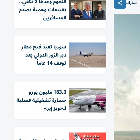
النجوم وحدها لا تكفي..
شارك
تقييمات وهمية تصدم
المسافرين
سوريا تعيد فتح مطار
دير الزور الدولي بعد
توقف 14 عاماً
183.3 مليون يورو
خسارة تشغيلية فصلية
لـ«ويز إير»