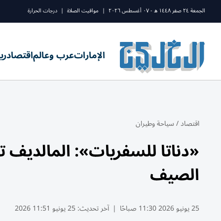
الجمعة ٢٤ صفر ١٤٤٨ ه - ٠٧ أغسطس ٢٠٢٦
|
مواقيت الصلاة
|
درجات الحرارة
الإمارات
عرب وعالم
اقتصاد
ري
اقتصاد
/
سياحة وطيران
«دناتا للسفريات»: المالديف 
الصيف
25 يونيو 2026 11:30 صباحًا
|
آخر تحديث:
25 يونيو 11:51 2026