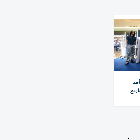
أحد
ربح