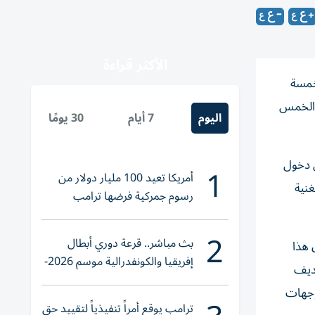
الأكثر قراءة
خمسة
ت الخمس
اليوم
7 أيام
30 يومًا
س دخول
1
أمريكا تعيد 100 مليار دولار من
غنية
رسوم جمركية فرضها ترامب
2
بث مباشر.. قرعة دوري أبطال
 هذا
إفريقيا والكونفدرالية موسم 2026-
لديف
2027
وجهات
ترامب يوقع أمراً تنفيذياً لتقييد حق