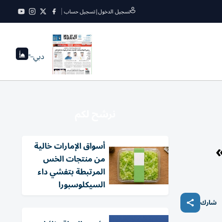
تسجيل الدخول
|
تسجيل حساب
دبي
--°
نرشح لكم
أسواق الإمارات خالية
من منتجات الخس
المرتبطة بتفشي داء
السيكلوسبورا
شارك