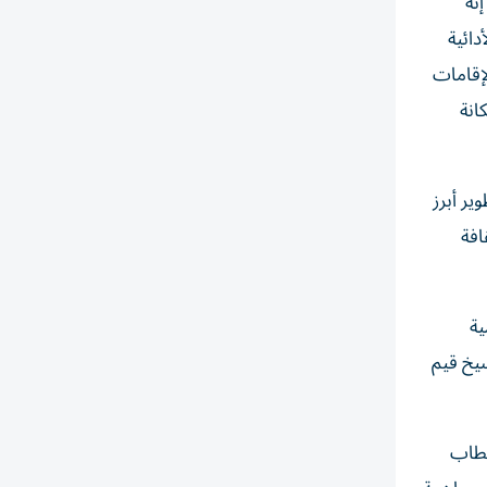
نه
ائية
لإقامات
انة
ير أبرز
افة
ية
سيخ قيم
تقطاب