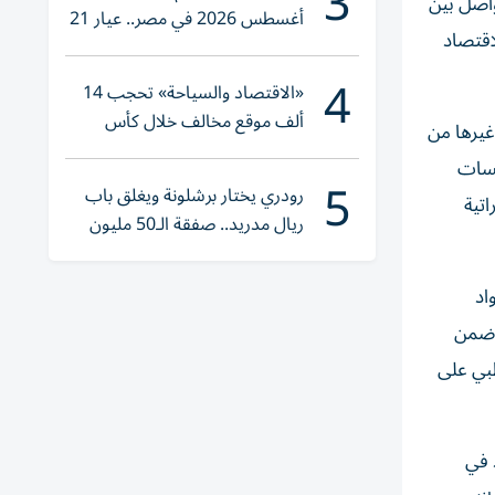
3
واصل بين
أغسطس 2026 في مصر.. عيار 21
اقتصاد
يقترب من هذا الرقم
4
«الاقتصاد والسياحة» تحجب 14
ألف موقع مخالف خلال كأس
غيرها من
العالم 2026
سسات
5
رودري يختار برشلونة ويغلق باب
اتية
ريال مدريد.. صفقة الـ50 مليون
يورو تقترب
اد
ه ضمن
ظبي على
 في