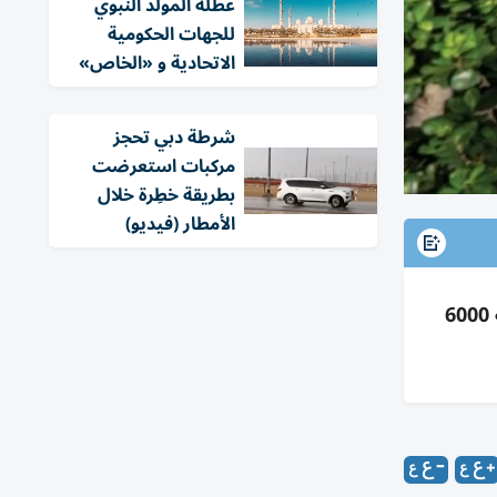
عطلة المولد النبوي
للجهات الحكومية
الاتحادية و «الخاص»
شرطة دبي تحجز
مركبات استعرضت
بطريقة خطِرة خلال
الأمطار (فيديو)
خالد بن محمد يشهد إطلاق «دار الفنون أبوظبي» بالسعديات؛ صرح موسيقي وفنون أدائية يفتتح 2030 بسعة 6000