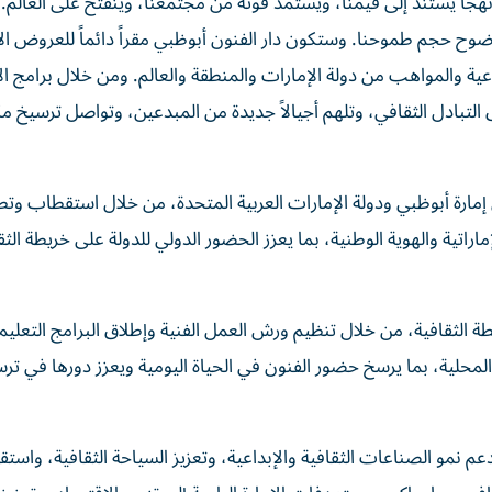
نهجاً يستند إلى قيمنا، ويستمد قوته من مجتمعنا، وينفتح على العالم. إ
 حجم طموحنا. وستكون دار الفنون أبوظبي مقراً دائماً للعروض الأد
اعية والمواهب من دولة الإمارات والمنطقة والعالم. ومن خلال برامج ا
ق التبادل الثقافي، وتلهم أجيالاً جديدة من المبدعين، وتواصل ترسيخ مك
مارة أبوظبي ودولة الإمارات العربية المتحدة، من خلال استقطاب وتطو
إماراتية والهوية الوطنية، بما يعزز الحضور الدولي للدولة على خريطة الثق
 الثقافية، من خلال تنظيم ورش العمل الفنية وإطلاق البرامج التعليم
المحلية، بما يرسخ حضور الفنون في الحياة اليومية ويعزز دورها في تر
دعم نمو الصناعات الثقافية والإبداعية، وتعزيز السياحة الثقافية، واس