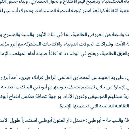
ياة المجتمعية، وترسيخ قيم الانفتاح والحوار الحضاري، وبناء جسور الت
ة الثقافة كرافعة استراتيجية للتنمية المستدامة، ومحرك أساسي لل
 واسعة من العروض العالمية، بما في ذلك الأوبرا والباليه والمسرح و
يلة الأمد، وشراكات الجولات الدولية، والانتاجات المشتركة مع أبرز مؤ
الفرق العالمية، ويفتح في الوقت ذاته آفاقاً جديدة أمام المواهب الإمار
، على يد المهندس المعماري العالمي الراحل فرانك جيري، أحد أبرز رو
افي للإمارة من خلال تصميم متحف جوجنهايم أبوظبي المرتقب افتتاح
رية تستلهم الموسيقى وفنون الأداء، بواجهة شفافة تعكس انفتاح أبو
ثقافية العالمية التي تحتضنها الإمارة.
فة والسياحة – أبوظبي: «تمثل دار الفنون أبوظبي استثماراً طويل الأمد