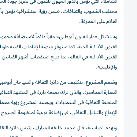
الشاملة، التي تؤمن بالدور الحيوي للفنون في تعزيز جودة الح
مختلف الشعوب والثقافات، ضمن رؤية استشرافية تؤمن بأهمي
القائم على المعرفة.
وستشكل «دار الفنون أبوظبي» مقراً دائماً لاستضافة مجموعة
الفنون الأدائية الحية، كما ستوفر منصة للإقامات الفنية طو
الفنون الأدائية في العالم، بما يتيح استقطاب أشهر الفنانين و
والإقليمية.
وصُمم المشروع، بتكليف من دائرة الثقافة والسياحة_ أبوظبي
العمارة المعاصرة، والذي ترك بصمة بارزة في المشهد الثق
المنطقة الثقافية في السعديات. ويجسد المشروع رؤية معما
الإبداع والتبادل الثقافي، في إضافة نوعية لمنظومة الصروح ال
وبهذه المناسبة، قال محمد خليفة المبارك، رئيس دائرة الثقا