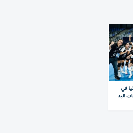
يا في
ت اليد