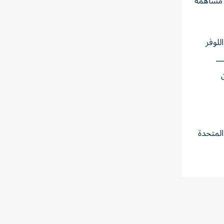
ز مساهمة
للوفر
ــ
المتحدة