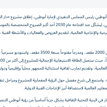
أبوظبي رئيس المجلس التنفيذي لإمارة أبوظبي، إطلاق مشروع «دار ال
أبوظبي» بالقرب من المنطقة الثقافية بالسعديات في أبوظبي، ليشكّل عند افتتاحه عام 2030 أحد أكبر الصروح المتخ
حية والإنتاجية العالمية، لتقديم العروض والفعاليات والأنشطة الفنية 
ويضم المشروع قاعة رئيسية متعددة الأغراض تتسع لأكثر من 2000 مقعد، ومدرجاً مفتوحاً بسعة 3500 مقعد، وا
المية، وتقديم تجارب ثقافية استثنائية للجمهور محلياً وإقليمياً ودولياً
»، واستمع إلى شرح مفصل حول الرؤية المعمارية للمشروع ومراحل تنفي
 العالمية لاستضافة أبرز الإنتاجات الفنية الدولية.
 في البنية التحتية الثقافية يشكل جزءاً أساسياً من رؤية أبوظبي التنمو