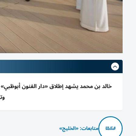
وت
متابعات: «الخليج»