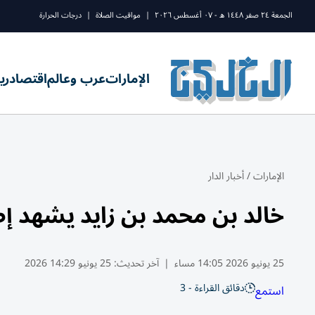
الجمعة ٢٤ صفر ١٤٤٨ ه - ٠٧ أغسطس ٢٠٢٦
|
مواقيت الصلاة
|
درجات الحرارة
الإمارات
عرب وعالم
اقتصاد
ري
الإمارات
/
أخبار الدار
خالد بن محمد بن زايد يشهد إ
25 يونيو 2026 14:05 مساء
|
آخر تحديث:
25 يونيو 14:29 2026
دقائق القراءة - 3
استمع