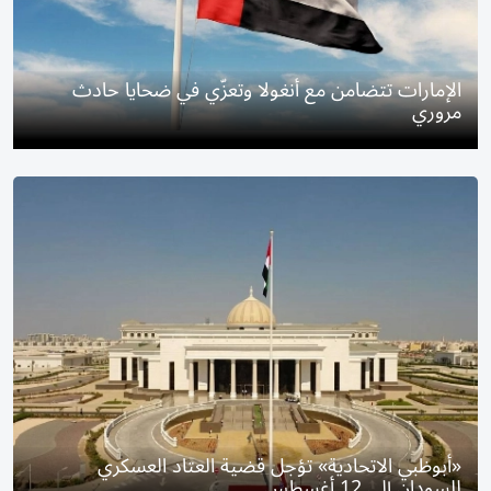
الإمارات تتضامن مع أنغولا وتعزّي في ضحايا حادث
مروري
«أبوظبي الاتحادية» تؤجل قضية العتاد العسكري
للسودان إلى 12 أغسطس