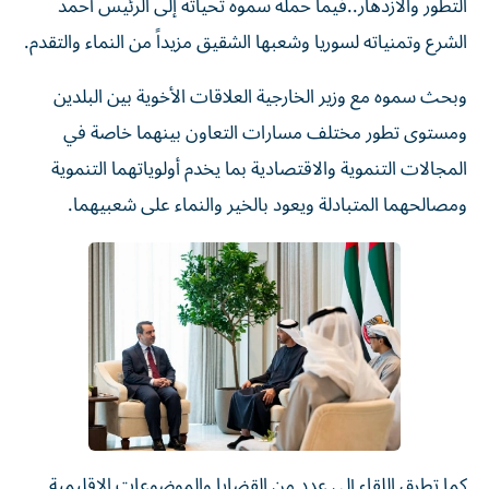
التطور والازدهار..فيما حمله سموه تحياته إلى الرئيس أحمد
الشرع وتمنياته لسوريا وشعبها الشقيق مزيداً من النماء والتقدم.
وبحث سموه مع وزير الخارجية العلاقات الأخوية بين البلدين
ومستوى تطور مختلف مسارات التعاون بينهما خاصة في
المجالات التنموية والاقتصادية بما يخدم أولوياتهما التنموية
ومصالحهما المتبادلة ويعود بالخير والنماء على شعبيهما.
كما تطرق اللقاء إلى عدد من القضايا والموضوعات الإقليمية