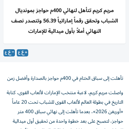
مريم كريم تتأهل لنهائي 400م حواجز بمونديال
الشباب وتحقق رقماً إماراتياً 56.39 وتتصدر نصف
النهائي أملاً بأول ميدالية للإمارات
تأهلت إلى سباق الختام في 400م حواجز بالصدارة وأفضل زمن
واصلت مريم كريم، لاعبة منتخب الإمارات لألعاب القوى، كتابة
التاريخ في بطولة العالم لألعاب القوى للشباب تحت 20 عاماً
«أوريغن 2026»، بعدما تأهلت إلى نهائي سباق 400 متر
حواجز، لتصبح على بعد خطوة واحدة من تحقيق أول ميدالية
للإمارات في تاريخ مشاركاتها ببطولة العالم للشباب لألعاب