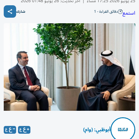
25 يونيو 2026 17:25 مساء
|
آخر تحديث:
26 يونيو 01:48 2026
دقائق القراءة - 1
استمع
شارك
أبوظبي: (وام)