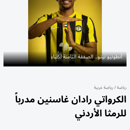
أنطونيو نيتو.. الصفقة الثامنة لكلباء
رياضة
/
رياضة عربية
الكرواتي رادان غاسنين مدرباً
للرمثا الأردني