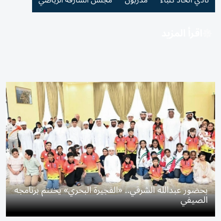
نادي اتحاد كلباء
مدربون
مجلس الشارقة الرياضي
اقرأ المزيد
بحضور عبدالله الشرقي.. «الفجيرة البحري» يختتم برنامجه
الصيفي