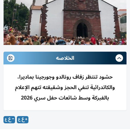
الخلاصه
حشود تنتظر زفاف رونالدو وجورجينا بماديرا،
والكاتدرائية تنفي الحجز وشقيقته تتهم الإعلام
بالفبركة وسط شائعات حفل سري 2026