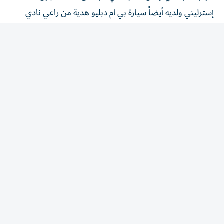
إسترليني ولديه أيضاً سيارة بي ام دبليو هدية من راعي نادي
النصر ويذهب بها للتمرينات.
رياضة
/
رياضة عالمية
لماذا حمل رونالدو قميص
ألميريا؟
5 أغسطس 2026 13:08 مساء
|
آخر تحديث:
5 أغسطس 13:35 2026
دقائق القراءة - 1
دقائق القراءة - 1
استمع
شارك