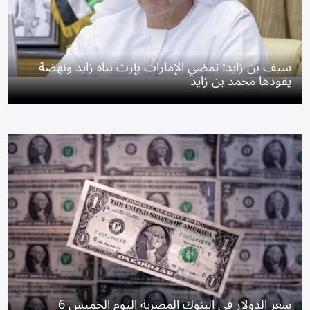
سيف بن زايد: تمضي الإمارات بإرث بناه زايد ونهضة
يقودها محمد بن زايد
سعر الدولار في البنوك المصرية اليوم الخميس 6