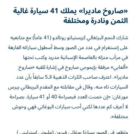
«صاروخ ماديرا» يملك 41 سيارة غالية
الثمن ونادرة ومختلفة
شارك النجم البرتغالي كريستيانو رونالدو (41 عاماً) مع متابعيه
على إنستغرام في عدد من الصور وسط أسطول سياراته الفارهة
في مرآب منزله بالعاصمة الإسبانية مدريد وكتب تحتها
«ألعابي» مرفقة بإيموجي صاروخ في إشارة للقبه «صاروخ
ماديرا». اعترف صاحب الكرات الذهبية الـ5 سابقاً بأن عدد
السيارات تاه منه، وقال في مقابلته مع المقدم البريطاني بيرس
مورغان: «إن خمنت العدد فبصراحة 40 أو 41 سيارة. بصراحة
لا أعرف كم عددها لكني أحب سيارات البوغاتي فهي وحوش
مختلفة».
وتظهر في الصور سيارتا بوغاتي فيرون (مليوني استرليني )