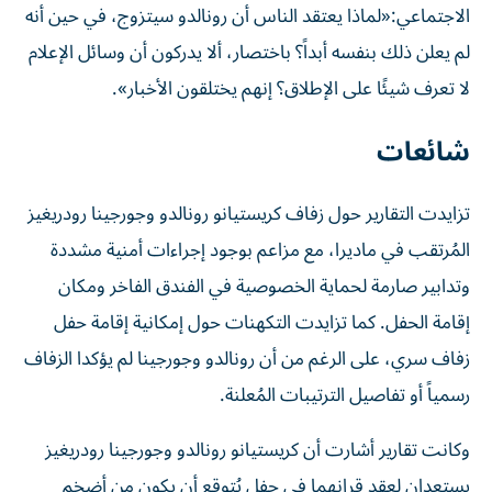
الاجتماعي:«لماذا يعتقد الناس أن رونالدو سيتزوج، في حين أنه
لم يعلن ذلك بنفسه أبداً؟ باختصار، ألا يدركون أن وسائل الإعلام
لا تعرف شيئًا على الإطلاق؟ إنهم يختلقون الأخبار».
شائعات
تزايدت التقارير حول زفاف كريستيانو رونالدو وجورجينا رودريغيز
المُرتقب في ماديرا، مع مزاعم بوجود إجراءات أمنية مشددة
وتدابير صارمة لحماية الخصوصية في الفندق الفاخر ومكان
إقامة الحفل. كما تزايدت التكهنات حول إمكانية إقامة حفل
زفاف سري، على الرغم من أن رونالدو وجورجينا لم يؤكدا الزفاف
رسمياً أو تفاصيل الترتيبات المُعلنة.
وكانت تقارير أشارت أن كريستيانو رونالدو وجورجينا رودريغيز
يستعدان لعقد قرانهما في حفل يُتوقع أن يكون من أضخم