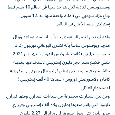
وسيندوتيشي النادرة التي يتواجد منها في العالم 10 نسخ فقط،
وباع مزاد سوذبي في 2025 واحدة منها بـ12.5 مليون
إسترليني وتعد الأغلى في العالم.
واعترف نجم النصر السعودي حالياً ومانشستر يونايتد وريال
مدريد ويوفنتوس سابقاً بأنه اشترى البوغاتي توربيون (3.2
مليون إسترليني ) كاستثمار وليس للهو، واشترى في 2021
بنتلي فلاينغ سبير بربع مليون إسترليني لاستخدامها بمدينة
مانشستر، فيما يخصص بنتلي كونتيننتال جي تي وشيفروليه
كامارو ولامبورغيني اوروس ( سعرها 40 ألف إسترليني )
للاستخدام العائلي.
ومن بين السيارات مجموعة من سيارات الفيراري ومنها فيراري
دايتونا التي يقدر سعرها بمليون و73 ألف إسترليني وفيراري
مونزا نادرة التي وصل سعرها في مزاد الى 2.27 مليون