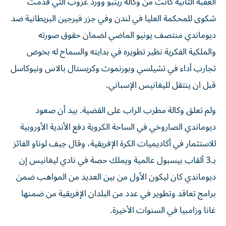
العقبة الثانية كانت من وكالة رينبو وورد غروب التي قدمت
شكوى للمحكمة العليا في لندن وفي جزر فيرجين البريطانية ضد
ديوماندي منتصف يونيو الماضي لضمان حقوق صورته
والملكية الفكرية نظير تطويره في بدايته والسماح له بخوض
تجارب أداء في تشيلسي وبورنموث وكريستال بالاس ونيوكاسل
قبل ان ينتقل لليغانيس الإسباني.
ولم تعلق وكالة مطرب الراب على القضية. بيد أن صعود
ديوماندي الصاروخي في الساحة الكروية دفع الأندية الأوروبية
للاستثمار في أكاديميات الكرة الإفريقية، وقال جيف لوناو الفائز
بـ3 ألقاب بيسبول عالمية ويملك حصة في نادي ليغانيس إن
ديوماندي كان ليكون الأول من بين العديد من المواهب ضمن
برامج تعاقد وتطوير في عدد من البلدان الإفريقية من ضمنها
غانا وزامبيا في السنوات الأخيرة.