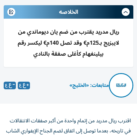
الخلاصه
ريال مدريد يقترب من ضم يان ديوماندي من
لايبزيج بـ125م€ وقد تصل 140م€ ليكسر رقم
بيلينغهام كأغلى صفقة بالنادي
متابعات: «الخليج»
اقترب ريال مدريد من إتمام واحدة من أكبر صفقات الانتقالات
في تاريخه، بعدما توصل إلى اتفاق لضم الجناح الإيفواري الشاب
يان ديوماندي قادماً من لايبزيج الألماني، في صفقة قد تجعله