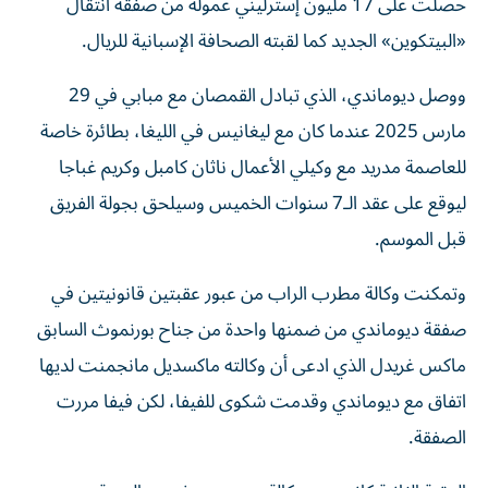
حصلت على 17 مليون إسترليني عمولة من صفقة انتقال
«البيتكوين» الجديد كما لقبته الصحافة الإسبانية للريال.
ووصل ديوماندي، الذي تبادل القمصان مع مبابي في 29
مارس 2025 عندما كان مع ليغانيس في الليغا، بطائرة خاصة
للعاصمة مدريد مع وكيلي الأعمال ناثان كامبل وكريم غباجا
ليوقع على عقد الـ7 سنوات الخميس وسيلحق بجولة الفريق
قبل الموسم.
وتمكنت وكالة مطرب الراب من عبور عقبتين قانونيتين في
صفقة ديوماندي من ضمنها واحدة من جناح بورنموث السابق
ماكس غريدل الذي ادعى أن وكالته ماكسديل مانجمنت لديها
اتفاق مع ديوماندي وقدمت شكوى للفيفا، لكن فيفا مررت
الصفقة.