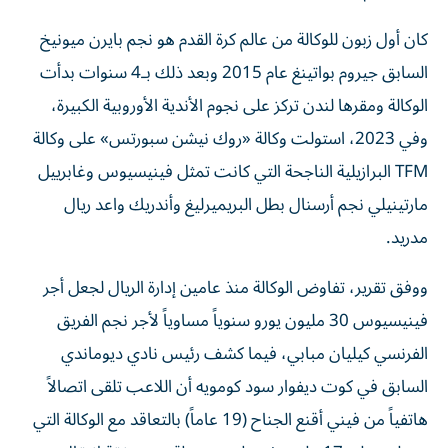
كان أول زبون للوكالة من عالم كرة القدم هو نجم بايرن ميونيخ
السابق جيروم بواتينغ عام 2015 وبعد ذلك بـ4 سنوات بدأت
الوكالة ومقرها لندن تركز على نجوم الأندية الأوروبية الكبيرة،
وفي 2023، استولت وكالة «روك نيشن سبورتس» على وكالة
TFM البرازيلية الناجحة التي كانت تمثل فينيسيوس وغابرييل
مارتينيلي نجم أرسنال بطل البريميرليغ وأندريك واعد ريال
مدريد.
ووفق تقرير، تفاوض الوكالة منذ عامين إدارة الريال لجعل أجر
فينيسيوس 30 مليون يورو سنوياً مساوياً لأجر نجم الفريق
الفرنسي كيليان مبابي، فيما كشف رئيس نادي ديوماندي
السابق في كوت ديفوار سود كومويه أن اللاعب تلقى اتصالاً
هاتفياً من فيني أقنع الجناح (19 عاماً) بالتعاقد مع الوكالة التي