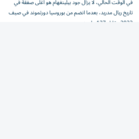
تاريخ ريال مدريد، بعدما انضم من بوروسيا دورتموند في صيف
2023 مقابل 127 مليون يورو.
لكن مع اقتراب قيمة صفقة ديوماندي الإجمالية من 135 إلى
140 مليون يورو، من المتوقع أن يصبح اللاعب الإيفواري
صاحب الرقم القياسي الجديد في تاريخ النادي، بمجرد تفعيل
البنود الإضافية.
أغلى 10 صفقات في تاريخ ريال مدريد
بحسب بيانات سوق الانتقالات حتى أغسطس 2026، جاءت
أغلى تعاقدات ريال مدريد على النحو الآتي:
جود بيلينغهام – 127 مليون يورو.