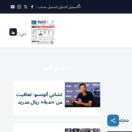
تسجيل الدخول
|
تسجيل حساب
دبي
--°
نرشح لكم
تشابي ألونسو: تعافيت
من «ندبة» ريال مدريد
شارك