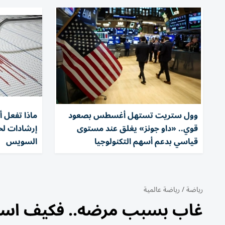
وول ستريت تستهل أغسطس بصعود
ماذا تفعل أث
قوي.. «داو جونز» يغلق عند مستوى
إرشادات لحم
قياسي بدعم أسهم التكنولوجيا
السويس
رياضة
/
رياضة عالمية
غاب بسبب مرضه.. فكيف استقب