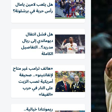
هل يلعب لامين يامال
رأس حربة في برشلونة؟
هل فشل انتقال
ديوماندي إلى ريال
مدريد؟.. التفاصيل
الكاملة
«هاتف ترامب غير متاح
لإنفانتينو».. صحيفة
أمريكية تصب الزيت
على النار في حرب
«الفيفا»
ريمونتادا خيالية..