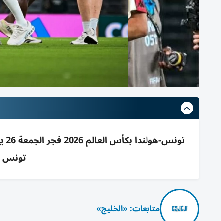
تونس 12م؛ beIN MAX، TOD
متابعات: «الخليج»