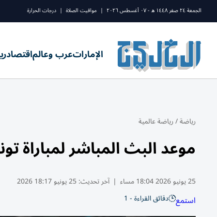
الجمعة ٢٤ صفر ١٤٤٨ ه - ٠٧ أغسطس ٢٠٢٦
|
مواقيت الصلاة
|
درجات الحرارة
الإمارات
عرب وعالم
اقتصاد
ري
رياضة
/
رياضة عالمية
موعد البث المباشر لمباراة تونس
25 يونيو 2026 18:04 مساء
|
آخر تحديث:
25 يونيو 18:17 2026
دقائق القراءة - 1
استمع