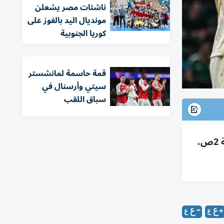
ناشئات مصر يشعلن
مونديال اليد بالفوز على
كوريا الجنوبية
قمة حاسمة لمانشستر
سيتي وأرسنال في
سباق اللقب
تونس-هولندا بكأس العالم 2026 فجر الجمعة 26 يونيو بملعب كانساس سيتي؛ الإمارات 3ص، مصر/السعودية 2ص،