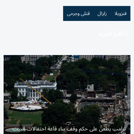
فنزويلا
زلزال
قتلى وجرحى
اقرأ المزيد
ترامب يطعن على حكم وقف بناء قاعة احتفالات البيت