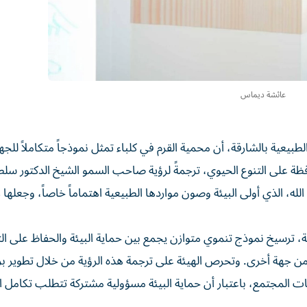
عائشة ديماس
عية بالشارقة، أن محمية القرم في كلباء تمثل نموذجاً متكاملاً للجه
حافظة على التنوع الحيوي، ترجمةً لرؤية صاحب السمو الشيخ الدكتور سل
 الذي أولى البيئة وصون مواردها الطبيعية اهتماماً خاصاً، وجعلها رك
 ترسيخ نموذج تنموي متوازن يجمع بين حماية البيئة والحفاظ على ال
 من جهة أخرى. وتحرص الهيئة على ترجمة هذه الرؤية من خلال تطوير بر
 المجتمع، باعتبار أن حماية البيئة مسؤولية مشتركة تتطلب تكامل ال