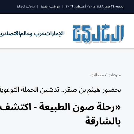
الجمعة ٢٤ صفر ١٤٤٨ ه - ٠٧ أغسطس ٢٠٢٦
|
مواقيت الصلاة
|
درجات الحرارة
الإمارات
عرب وعالم
اقتصاد
ري
منوعات
/
محطات
بحضور هيثم بن صقر.. تدشين الحملة التوعوية
«رحلة صون الطبيعة - اكتشف م
بالشارقة