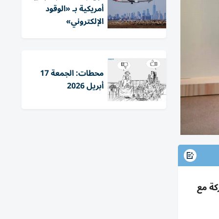
أمريكية بـ «الوقود
الإلكتروني»
محطات: الجمعة 17
أبريل 2026
كة مع