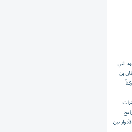
ود التي
طان بن
ناً
تراث
امج
أدوار بين