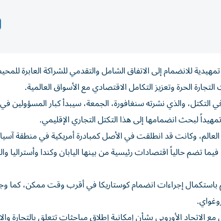
تمهيدية للانضمام إلى الاتفاق الشامل والتقدمي للشراكة العابرة للمحي
 التكتل، والذي نشرته سنغافورة، الجمعة، سيبدأ كبار المسؤولين في ا
مهيداً لبحث انضمامها إلى هذا التكتل التجاري الإقليمي.
في العالم، وكانت قد انطلقت في الأصل كمبادرة أمريكية في منطقة آسيا
هادئ، قبل انسحاب الولايات المتحدة منها في عام 2017، فيما تضم حالياً اقتصادات رئيسية من بينها اليابان وكندا وأسترالي
امهم باستكمال إجراءات انضمام كوستاريكا في أقرب وقت ممكن، كما وج
وغواي.
لي مع الاتحاد الأوروبي بشأن إمكانية إطلاق مباحثات تتعلق بالتجارة وال