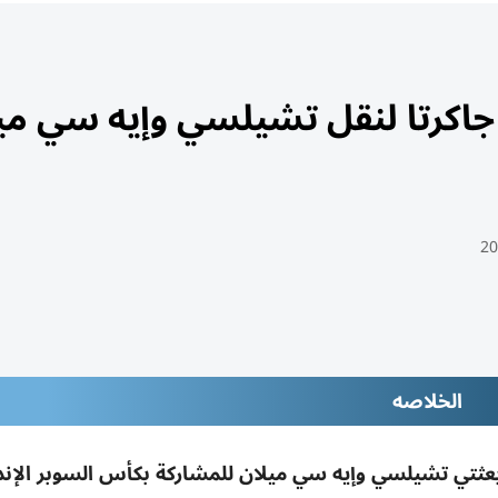
ر لطائرة «A380» في جاكرتا لنقل تشيلسي وإيه سي 
الخلاصه
ادراً في جاكرتا لنقل بعثتي تشيلسي وإيه سي ميلان للمشاركة بكأس السوبر ا