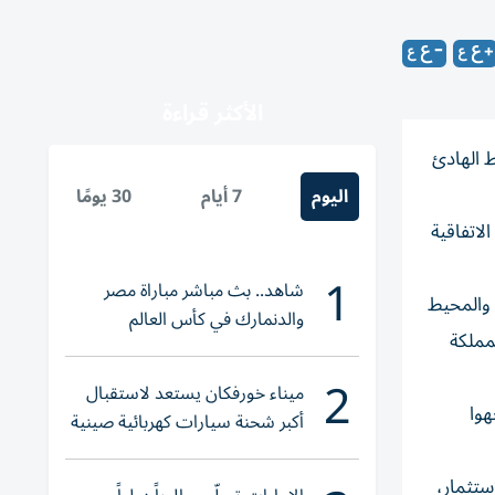
الأكثر قراءة
ط الهادئ
اليوم
7 أيام
30 يومًا
لاتفاقية
1
شاهد.. بث مباشر مباراة مصر
 والمحيط
والدنمارك في كأس العالم
ا والمملكة
للناشئات
2
ميناء خورفكان يستعد لاستقبال
هوا
أكبر شحنة سيارات كهربائية صينية
استثمار،