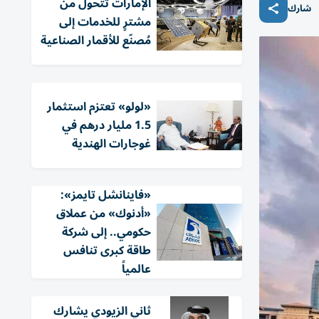
الإمارات تتحول من
شارك
مشترٍ للخدمات إلى
مُصنّع للأقمار الصناعية
«لولو» تعتزم استثمار
1.5 مليار درهم في
غوجارات الهندية
«فاينانشل تايمز»:
«أدنوك» من عملاق
حكومي.. إلى شركة
طاقة كبرى تنافس
عالمياً
ثاني الزيودي يشارك