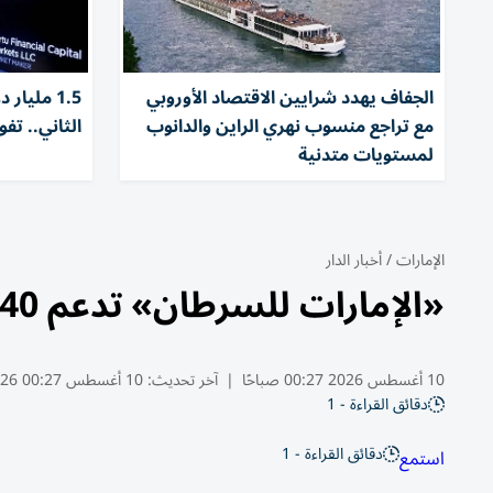
الجفاف يهدد شرايين الاقتصاد الأوروبي
1.5 مليار
مع تراجع منسوب نهري الراين والدانوب
الثاني.. تف
لمستويات متدنية
الإمارات
/
أخبار الدار
«الإمارات للسرطان» تدعم 40 مريضاً بـ 152 ألف درهم خلال يوليو
10 أغسطس 2026 00:27 صباحًا
|
آخر تحديث:
10 أغسطس 00:27 2026
دقائق القراءة - 1
دقائق القراءة - 1
استمع