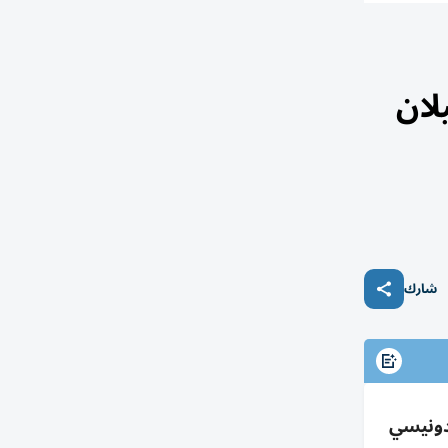
ميلان
شارك
لإندونيسي