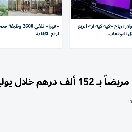
 دولار أرباح «كيه كيه آر» الربع
«فيزا» تلغي 2600 وظ
وق التوقعات
لرفع الكفاءة