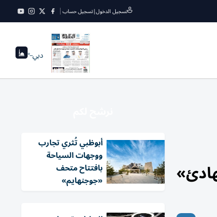
تسجيل الدخول
|
تسجيل حساب
دبي
--°
نرشح لكم
أبوظبي تُثري تجارب
ووجهات السياحة
هادئ»
بافتتاح متحف
«جوجنهايم»