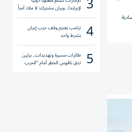
3
الإمارات تسلّم مطلوباً دولياً
لإيرلندا.. وبيان مشترك: لا ملاذ آمناً
للجريمة المنظمة
صادية
4
ترامب يعتزم وقف حرب إيران
بشرط واحد
5
طائرات مسيرة وتهديدات.. برلين
تدق ناقوس الخطر أمام "الحرب
الهجينة"