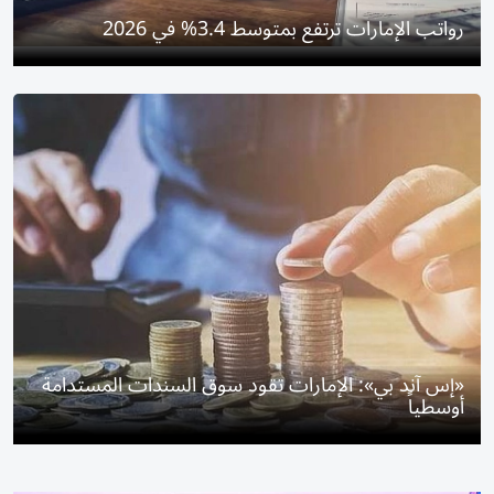
رواتب الإمارات ترتفع بمتوسط 3.4% في 2026
«إس آند بي»: الإمارات تقود سوق السندات المستدامة
أوسطياً