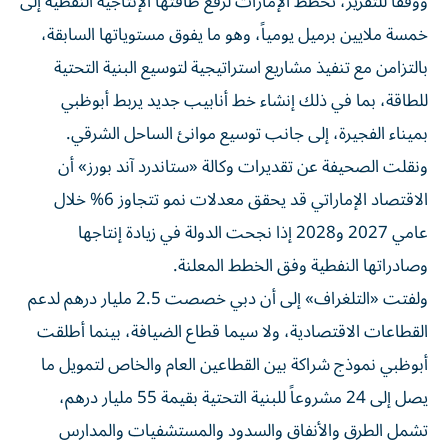
ووفقاً للتقرير، تخطط الإمارات لرفع طاقتها الإنتاجية النفطية إلى
خمسة ملايين برميل يومياً، وهو ما يفوق مستوياتها السابقة،
بالتزامن مع تنفيذ مشاريع استراتيجية لتوسيع البنية التحتية
للطاقة، بما في ذلك إنشاء خط أنابيب جديد يربط أبوظبي
بميناء الفجيرة، إلى جانب توسيع موانئ الساحل الشرقي.
ونقلت الصحيفة عن تقديرات وكالة «ستاندرد آند بورز» أن
الاقتصاد الإماراتي قد يحقق معدلات نمو تتجاوز 6% خلال
عامي 2027 و2028 إذا نجحت الدولة في زيادة إنتاجها
وصادراتها النفطية وفق الخطط المعلنة.
ولفتت «التلغراف» إلى أن دبي خصصت 2.5 مليار درهم لدعم
القطاعات الاقتصادية، ولا سيما قطاع الضيافة، بينما أطلقت
أبوظبي نموذج شراكة بين القطاعين العام والخاص لتمويل ما
يصل إلى 24 مشروعاً للبنية التحتية بقيمة 55 مليار درهم،
تشمل الطرق والأنفاق والسدود والمستشفيات والمدارس