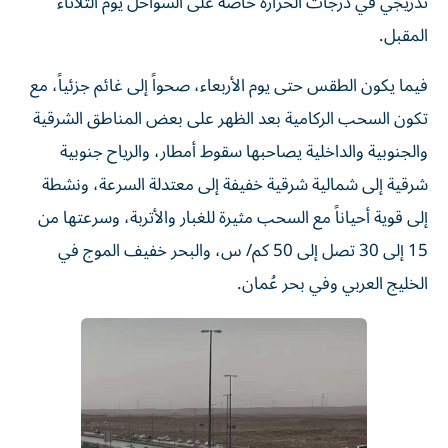
تدريجي في درجات الحرارة خاصة على السواحل يوم الثلاثاء
المقبل.
فيما يكون الطقس حتى يوم الأربعاء، صحواً إلى غائم جزئياً، مع
تكون السحب الركامية بعد الظهر على بعض المناطق الشرقية
والجنوبية والداخلية يصاحبها سقوط أمطار، والرياح جنوبية
شرقية إلى شمالية شرقية خفيفة إلى معتدلة السرعة، ونشطة
إلى قوية أحياناً مع السحب مثيرة للغبار والأتربة، وسرعتها من
15 إلى 30 تصل إلى 50 كم/ س، والبحر خفيف الموج في
الخليج العربي وفي بحر عُمان.