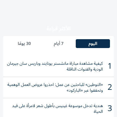
الأكثر قراءة
اليوم
7 أيام
30 يومًا
1
كيفية مشاهدة مباراة مانشستر يونايتد وباريس سان جيرمان
الودية والقنوات الناقلة
2
«التوطين» للباحثين عن عمل: احذروا عروض العمل الوهمية
وتحققوا عبر «الباركود»
3
هندية تدخل موسوعة غينيس بأطول شعر لامرأة على قيد
الحياة