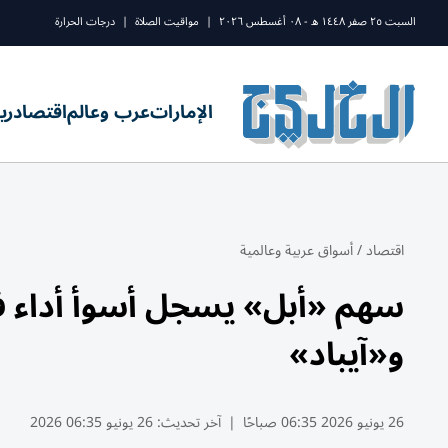
السبت ٢٥ صفر ١٤٤٨ ه - ٠٨ أغسطس ٢٠٢٦
|
مواقيت الصلاة
|
درجات الحرارة
الإمارات
عرب وعالم
اقتصاد
ري
اقتصاد
/
أسواق عربية وعالمية
و«آيباد»
26 يونيو 2026 06:35 صباحًا
|
آخر تحديث:
26 يونيو 06:35 2026