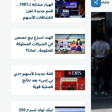
شارك
انهيار مشابه لـ1987..
قمم جديدة تعزز
انكشافات الأسهم
الهند تسرّع بيع حصص
في الشركات المملوكة
للحكومة.. لماذا؟
قمّة جديدة لأسهم «دي
بي إس» بعد نتائج
فصلية قوية
تيك توك تسرح 250