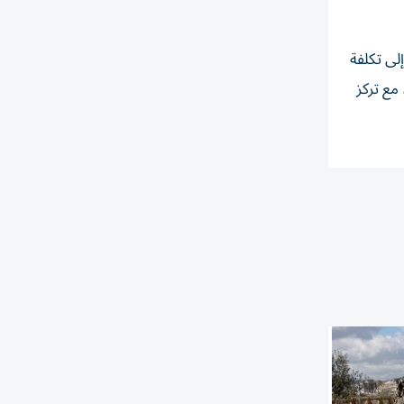
نت» للأبحاث، أن ارتفاع تكلفة المكونات قد يضيف ما يقرب من 200 دولار إلى تكلفة
ر عبر تشكيلة الهواتف، مع تركز