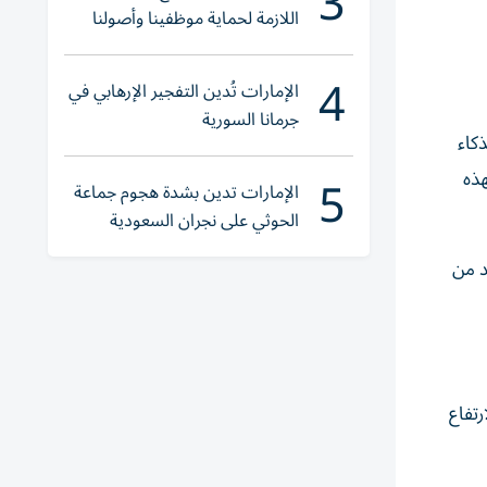
3
اللازمة لحماية موظفينا وأصولنا
وعملياتنا
4
الإمارات تُدين التفجير الإرهابي في
جرمانا السورية
كاء
5
هذه
الإمارات تدين بشدة هجوم جماعة
الحوثي على نجران السعودية
د من
تفاع