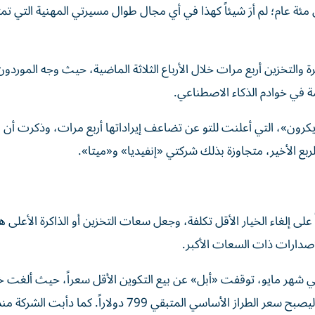
ة عام؛ لم أرَ شيئاً كهذا في أي مجال طوال مسيرتي المهنية التي تمتد
والتخزين أربع مرات خلال الأرباع الثلاثة الماضية، حيث وجه الموردون 
مة في خوادم الذكاء الاصطناعي.
مايكرون»، التي أعلنت للتو عن تضاعف إيراداتها أربع مرات، وذكرت أ
على إلغاء الخيار الأقل تكلفة، وجعل سعات التخزين أو الذاكرة الأعلى 
لإصدارات ذات السعات الأكبر.
في شهر مايو، توقفت «أبل» عن بيع التكوين الأقل سعراً، حيث ألغت خ
256 جيجابايت البالغ سعره 599 دولاراً من قائمة منتجاتها، ليصبح سعر الطراز الأساسي المتبقي 799 دولاراً. كما