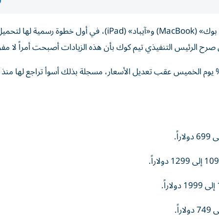
أعلنت شركة «أبل» يوم الخميس عن رفع أسعار أجهزة «ماك بوك» (MacBook) و«آيباد» (iPad)، في أول خطوة رسمية لها لتح
 صرح الرئيس التنفيذي تيم كوك بأن هذه الزيادات أصبحت أمراً لا مفر
غلقت أسهم الشركة عند 275 دولاراً منخفضة بأكثر من 6% يوم الخميس عقب تعديل الأسعار، مسجلة بذلك أسوأ تراجع لها م