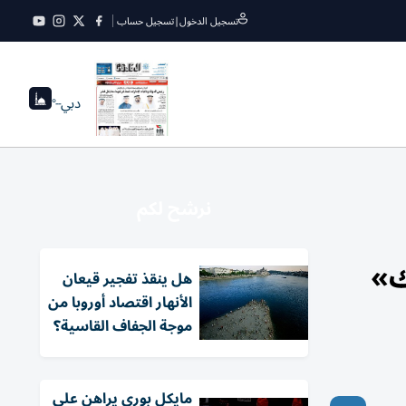
تسجيل الدخول
|
تسجيل حساب
دبي
--°
نرشح لكم
«ماك»
هل ينقذ تفجير قيعان
الأنهار اقتصاد أوروبا من
موجة الجفاف القاسية؟
مايكل بوري يراهن على