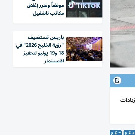
موظفاً وتقرر إغلاق
مكاتب ناشفيل
باريس تستضيف
"رؤية الخليج 2026" في
18 و19 يونيو لتحفيز
الاستثمار
أداء منذ 14 شهراً مع توقع زيادات