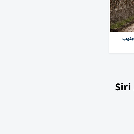
جنوب
حدث هاتفك فوراً.. أبل تطلق iOS 26.6 بتغييرات خفية لاستقبال Siri