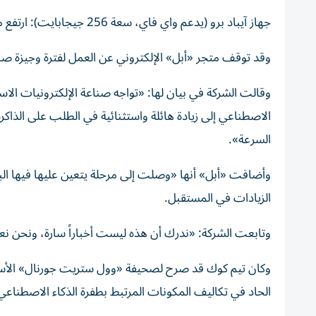
جهاز آيباد برو (يدعم واي فاي، سعة 256 جيجابايت): ارتفع من 999 إلى 1199 دولاراً.
وقد توقف متجر «أبل» الإلكتروني عن العمل لفترة وجيزة صبا
وقالت الشركة في بيان لها: «تواجه صناعة الإلكترونيات الاست
الاصطناعي إلى زيادة هائلة واستثنائية في الطلب على الذاكرة
السرعة».
وأضافت «أبل» أنها «وصلت إلى مرحلة يتعين عليها فيها البد
الزيادات في المستقبل.
وتابعت الشركة: «ندرك أن هذه ليست أخباراً سارة، ونحن نعم
وكان تيم كوك قد صرح لصحيفة «وول ستريت جورنال» الأسبوع 
الحاد في تكاليف المكونات المرتبط بطفرة الذكاء الاصطناعي