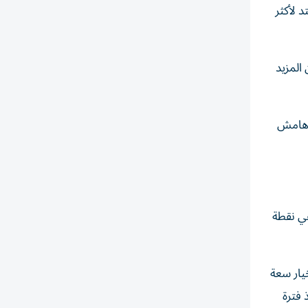
 لأكثر
المزيد
ن هامش
هي نقطة
يار سعة
 دأبت الشركة منذ فترة