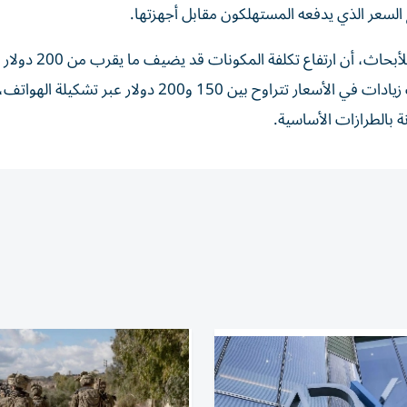
السعر الذي يدفعه المستهلكون مقابل أجهزتها.
ويُقدّر تارون باثاك، مدير الأبحاث في شركة «كاونتربوي
إنتاج كل هاتف «آيفون» بالنسبة لشركة «أبل». ويتوقع باثاك زيادات في الأسعار تتراوح بين 150 و200 دولا
ة بالطرازات الأساسية.