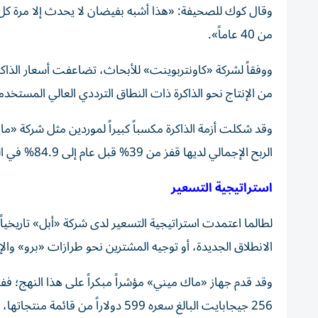
وقال كوك للصحيفة: «هذا أشبه بفيضان لا يحدث إلا مرة كل مئ
من 40 عاماً».
ووفقاً لشركة «كاونتربوينت» للأبحاث، تضاعفت أسعار الذاكرة 
من الإنتاج نحو الذاكرة ذات النطاق الترددي العالي المستخد
وقد شكلت أزمة الذاكرة مكسباً كبيراً لموردين مثل شركة «
الربح الإجمالي لديها قفز من 39% قبل عام إلى 84.9% في الربع الأخير، متجاوزة بذلك شركتي «إنفيديا» و«ميتا».
استراتيجية التسعير
لطالما اعتمدت استراتيجية التسعير لدى شركة «أبل» تاريخياً 
الانطلاق الجديدة، أو توجيه المشترين نحو طرازات «برو» وا
وقد قدم جهاز «ماك ميني» مؤشراً مبكراً على هذا النهج؛ ف