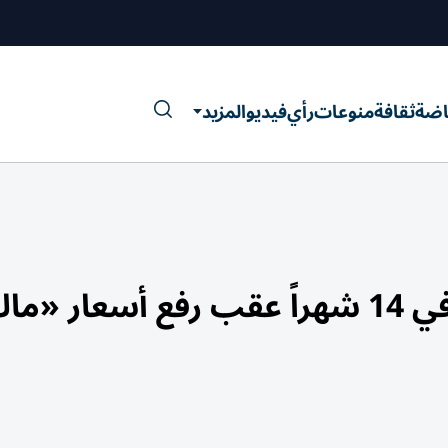
اضة
ثقافة
منوعات
رأي
فيديو
المزيد
سهم «أبل» يسجل أسوأ أداء في 14 شهراً عقب رفع أسعار 