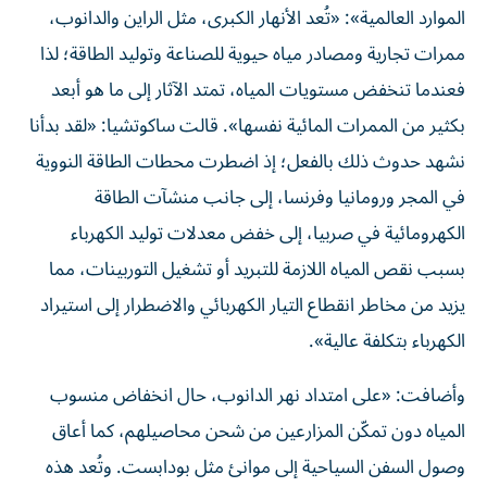
الموارد العالمية»: «تُعد الأنهار الكبرى، مثل الراين والدانوب،
ممرات تجارية ومصادر مياه حيوية للصناعة وتوليد الطاقة؛ لذا
فعندما تنخفض مستويات المياه، تمتد الآثار إلى ما هو أبعد
بكثير من الممرات المائية نفسها». قالت ساكوتشيا: «لقد بدأنا
نشهد حدوث ذلك بالفعل؛ إذ اضطرت محطات الطاقة النووية
في المجر ورومانيا وفرنسا، إلى جانب منشآت الطاقة
الكهرومائية في صربيا، إلى خفض معدلات توليد الكهرباء
بسبب نقص المياه اللازمة للتبريد أو تشغيل التوربينات، مما
يزيد من مخاطر انقطاع التيار الكهربائي والاضطرار إلى استيراد
الكهرباء بتكلفة عالية».
وأضافت: «على امتداد نهر الدانوب، حال انخفاض منسوب
المياه دون تمكّن المزارعين من شحن محاصيلهم، كما أعاق
وصول السفن السياحية إلى موانئ مثل بودابست. وتُعد هذه