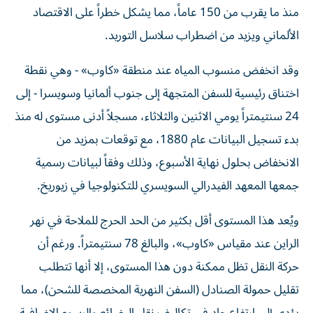
منذ ما يقرب من 150 عاماً، مما يشكل خطراً على الاقتصاد
الألماني ويزيد من اضطراب سلاسل التوريد.
وقد انخفض منسوب المياه عند منطقة «كاوب» - وهي نقطة
اختناق رئيسية للسفن المتجهة إلى جنوب ألمانيا وسويسرا - إلى
24 سنتيمتراً يومي الاثنين والثلاثاء، مسجلاً أدنى مستوى له منذ
بدء تسجيل البيانات عام 1880، مع توقعات بمزيد من
الانخفاض بحلول نهاية الأسبوع، وذلك وفقاً لبيانات رسمية
جمعها المعهد الفيدرالي السويسري للتكنولوجيا في زيوريخ.
ويُعد هذا المستوى أقل بكثير من الحد الحرج للملاحة في نهر
الراين عند مقياس «كاوب»، والبالغ 78 سنتيمتراً. ورغم أن
حركة النقل تظل ممكنة دون هذا المستوى، إلا أنها تتطلب
تقليل حمولة الصنادل (السفن النهرية المخصصة للشحن)، مما
يؤدي إلى ارتفاع حاد في تكاليف نقل البضائع والرسوم الإضافية