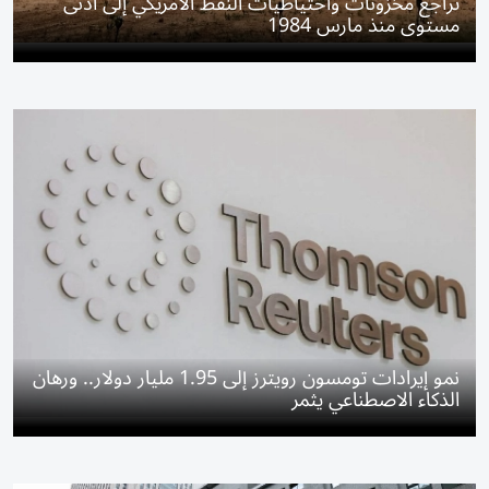
تراجع مخزونات واحتياطيات النفط الأمريكي إلى أدنى
مستوى منذ مارس 1984
نمو إيرادات تومسون رويترز إلى 1.95 مليار دولار.. ورهان
الذكاء الاصطناعي يثمر