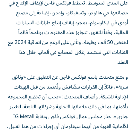
على المدى المتوسط، تخطط فولكس فاجن لإيقاف الإنتاج في
مصانعها في هانوفر، وتسفيكاو، وإمدن، إضافة إلى مصنع
أودي في نيكارسولم، بمجرد إيقاف إنتاج طرازات السيارات
الحالية، وفقاً للتقرير. تتجاوز هذه المقترحات برنامجاً قائماً
لخفض 50 ألف وظيفة، وتأتي على الرغم من اتفاقية 2024 مع
النقابات التي تستبعد إغلاق المصانع في ألمانيا خلال هذا
العقد.
وامتنع متحدث باسم فولكس فاجن عن التعليق على «وثائق
سرية»، قائلاً إن القرارات ستُناقش وتُعتمد من قبل الهيئات
الإدارية للشركة. وأضاف المتحدث: «يجب أن تخضع المجموعة
بأكملها، بما في ذلك علاماتها التجارية وشركاتها التابعة، لتغيير
جذري». حذر مجلس عمال فولكس فاجن ونقابة IG Metall
الألمانية القوية من أنهما سيقاومان أي إجراءات من هذا القبيل،