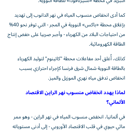
التبريد في محطة «تشيرنافودا» للطاقة النووية.
كما أدى انخفاض منسوب المياه في نهر الدانوب إلى تهديد
بإغلاق محطة «باكس» النووية في المجر - التي توفر نحو 40%
من احتياجات البلاد من الكهرباء - وأجبر صربيا على خفض إنتاج
الطاقة الكهرومائية.
كذلك، أُغلق أحد مفاعلات محطة "كاتينوم" لتوليد الكهرباء
بالطاقة النووية شمال شرق فرنسا كإجراء احترازي بسبب
انخفاض تدفق مياه نهري الموزيل والميز.
لماذا يهدد انخفاض منسوب نهر الراين الاقتصاد
الألماني؟
في ألمانيا، انخفض منسوب المياه في نهر الراين - وهو ممر
مائي حيوي في قلب الاقتصاد الأوروبي - إلى أدنى مستوياته