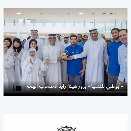
«أبوظبي للتنمية» يزور هيئة زايد لأصحاب الهمم