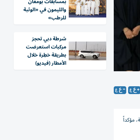
بمسابقات بومعان
والليمون في «الوثبة
للرطب»
شرطة دبي تحجز
مركبات استعرضت
بطريقة خطِرة خلال
الأمطار (فيديو)
ات الوطنية، مؤكداً