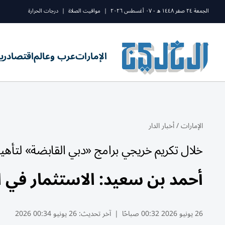
الجمعة ٢٤ صفر ١٤٤٨ ه - ٠٧ أغسطس ٢٠٢٦
|
مواقيت الصلاة
|
درجات الحرارة
الإمارات
عرب وعالم
اقتصاد
ري
الإمارات
/
أخبار الدار
خلال تكريم خريجي برامج «دبي القابضة» لتأهيل
أحمد بن سعيد: الاستثمار في
26 يونيو 2026 00:32 صباحًا
|
آخر تحديث:
26 يونيو 00:34 2026