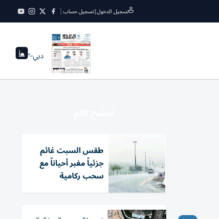
تسجيل الدخول
|
تسجيل حساب
دبي
--°
نرشح لكم
طقس السبت غائم
جزئياً مغبر أحياناً مع
سحب ركامية