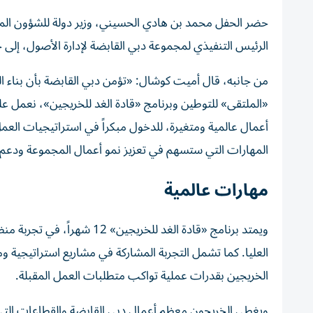
حضر الحفل محمد بن هادي الحسيني، وزير دولة للشؤون الما
الرئيس التنفيذي لمجموعة دبي القابضة لإدارة الأصول، إلى 
من جانبه، قال أميت كوشال: «تؤمن دبي القابضة بأن بناء الم
«الملتقى» للتوطين وبرنامج «قادة الغد للخريجين»، نعمل على 
أعمال عالمية ومتغيرة، للدخول مبكراً في استراتيجيات العم
المهارات التي ستسهم في تعزيز نمو أعمال المجموعة ودعم مس
مهارات عالمية
ويمتد برنامج «قادة الغد للخ
العليا. كما تشمل التجربة المشاركة في مشاريع استراتيجية ومس
الخريجين بقدرات عملية تواكب متطلبات العمل المقبلة.
ويغطي الخريجون معظم أعمال دبي القابضة والقطاعات التي ت