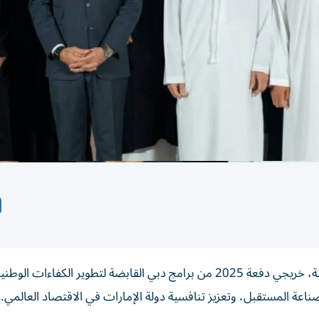
كرّم سموّ الشيخ أحمد بن سعيد آل مكتوم، رئيس دبي القابضة، خريجي دفعة 2025 من برامج دبي القابضة لتطوير الكفاء
صناعة المستقبل، وتعزيز تنافسية دولة الإمارات في الاقتصاد العالمي.