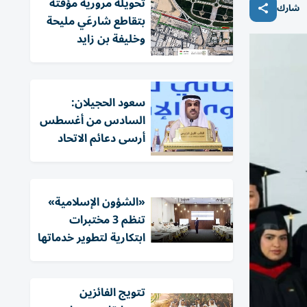
تحويلة مرورية مؤقتة
شارك
بتقاطع شارعَي مليحة
وخليفة بن زايد
سعود الحجيلان:
السادس من أغسطس
أرسى دعائم الاتحاد
«الشؤون الإسلامية»
تنظم 3 مختبرات
ابتكارية لتطوير خدماتها
تتويج الفائزين