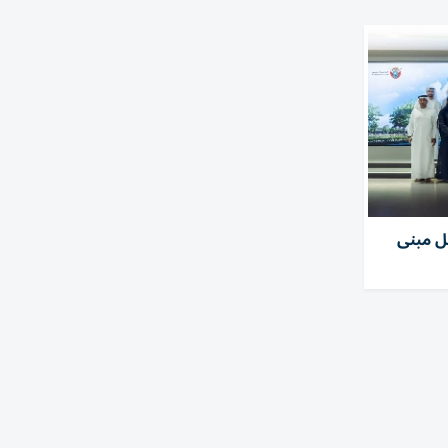
ل مبنى