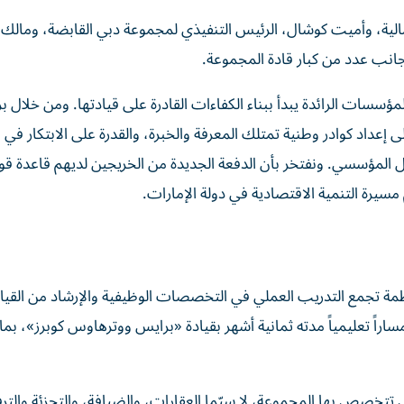
لية، وأميت كوشال، الرئيس التنفيذي لمجموعة دبي القابضة، ومالك 
جانب عدد من كبار قادة المجموعة.
ؤسسات الرائدة يبدأ ببناء الكفاءات القادرة على قيادتها. ومن خلال بر
إعداد كوادر وطنية تمتلك المعرفة والخبرة، والقدرة على الابتكار في ب
ل المؤسسي. ونفتخر بأن الدفعة الجديدة من الخريجين لديهم قاعدة قو
يرة التنمية الاقتصادية في دولة الإمارات.
ريجين» 12 شهراً، في تجربة منظمة تجمع التدريب العملي في التخصصات الوظيفية والإرشاد من الق
اراً تعليمياً مدته ثمانية أشهر بقيادة «برايس ووترهاوس كوبرز»، بما ي
تخصص بها المجموعة، لا سيّما العقارات، والضيافة، والتجزئة والترف