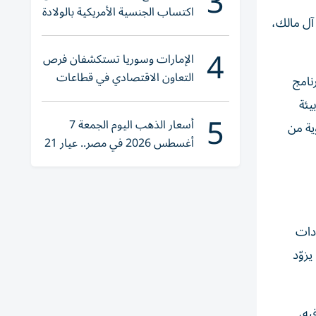
3
اكتساب الجنسية الأمريكية بالولادة
آل مالك،
4
الإمارات وسوريا تستكشفان فرص
التعاون الاقتصادي في قطاعات
نامج
حيوية
يئة
5
أسعار الذهب اليوم الجمعة 7
ية من
أغسطس 2026 في مصر.. عيار 21
يقترب من هذا الرقم
يادات
زوّد
يه،