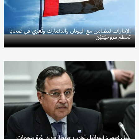
الإمارات تتضامن مع اليونان والدنمارك وتُعزي في ضحايا
تحطم مروحيّتيْن
نبيل فهمي: إسرائيل تخرب خريطة طريق غزة بهجمات