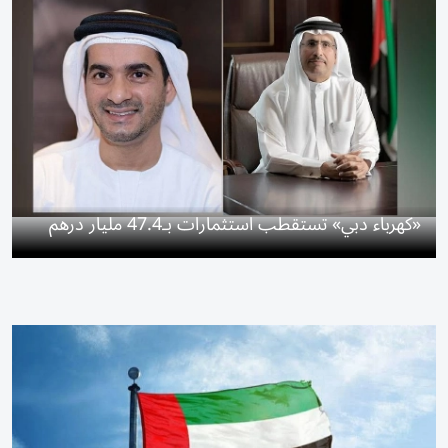
«كهرباء دبي» تستقطب استثمارات بـ47.4 مليار درهم