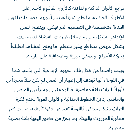
توزيع الألوان الداكنة والدافئة كالأزرق القاتم والأحمر على
الأطراف الجانبية، ما خلق توازناً هندسياً، وربما يعود ذلك لكون
الفنانة متخصصة في التصميم الغرافيكي. ويتضح الفعل
الإبداعي بشكل جلي من خلال ضربات الفرشاة التي جاءت
بشكل عريض متقاطع وغير منتظم، ما يمنح المشاهد انطباعاً
بحركة الأمواج، ويضفي حيوية ومصداقية على اللوحة.
ويبدو واضحاً من خلال تلك الجهود الإبداعية التي بذلتها شما
في اللوحة، أنها تهدف إلى إظهار أن العمل لم يكن نقلاً مجرداً بل
تأويلاً للتراث بلغة معاصرة، فاللوحة تبني جسراً بين الماضي
والحاضر، إذ إن الخطوط الحداثية والألوان القوية تخدم فكرة
التراث بشكل مبتكر. فاللوحة تعبر عن فكرة تأويلية، بحيث تتم
محاورة الموروث والبيئة، بما يعزز من حضور الهوية بلغة بصرية
معاصرة.