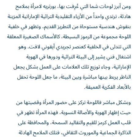
ومن أبرز لوحات شما التي عُرِفت بها، بورتريه لامرأة بملامح
هادئة، ترتدي واحداً من الأزياء التقليدية التراثية الإماراتية المزينة
بنقوش هندسية مستوحاة من التطريز القديم، وتظهر في خلفية
اللوحة مجموعة من الرموز البسيطة، كالأسماك الصغيرة المعلقة
التي تتدلى في الخلفية كعنصر تجريدي أيقوني لافت. وهو
اشتغال فني يشير إلى البيئة التراثية ودورها في الهوية
الإماراتية، وجاء توزيع تلك العلامات على العمل بشكل يجعل
الناظر يربط بينها مباشرة وبين البيئة، ما جعل اللوحة تحفل
بالأبعاد الفكرية العميقة.
وبشكل مباشر فاللوحة تركز على حضور المرأة وقضيتها من
حيث إظهار الهوية والأصالة النسوية، فهذه المرأة تظهر في
قلب العمل كرمز للقيم والتقاليد السمحة، والمحافظة على
الذاكرة الجماعية والموروث الثقافي، فتلك الملامح الهادئة