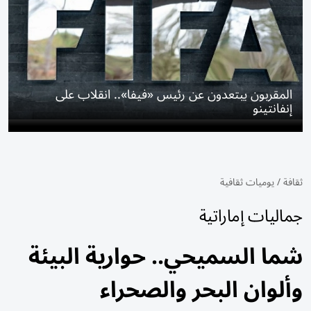
المقربون يبتعدون عن رئيس «فيفا».. انقلاب على
إنفانتينو
ثقافة
/
يوميات ثقافية
جماليات إماراتية
شما السميحي.. حوارية البيئة
وألوان البحر والصحراء