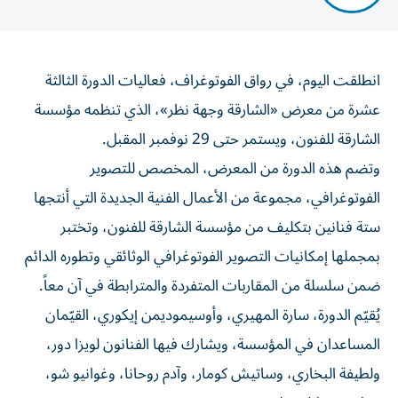
انطلقت اليوم، في رواق الفوتوغراف، فعاليات الدورة الثالثة
عشرة من معرض «الشارقة وجهة نظر»، الذي تنظمه مؤسسة
الشارقة للفنون، ويستمر حتى 29 نوفمبر المقبل.
وتضم هذه الدورة من المعرض، المخصص للتصوير
الفوتوغرافي، مجموعة من الأعمال الفنية الجديدة التي أنتجها
ستة فنانين بتكليف من مؤسسة الشارقة للفنون، وتختبر
بمجملها إمكانيات التصوير الفوتوغرافي الوثائقي وتطوره الدائم
ضمن سلسلة من المقاربات المتفردة والمترابطة في آن معاً.
يُقيّم الدورة، سارة المهيري، وأوسيموديمن إيكوري، القيّمان
المساعدان في المؤسسة، ويشارك فيها الفنانون لويزا دور،
ولطيفة البخاري، وساتيش كومار، وآدم روحانا، وغوانيو شو،
وماهيدر هايليسيلاسي.