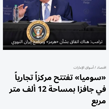
ترامب: هناك اتفاق بشأن «هرمز» وبرنامج إيران النووي
اقتصاد
/
أسواق الإمارات
«سوميا» تفتتح مركزاً تجارياً
في جافزا بمساحة 12 ألف متر
مربع