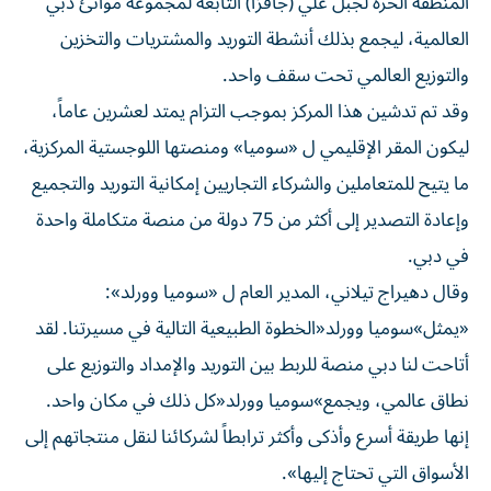
المنطقة الحرة لجبل علي (جافزا) التابعة لمجموعة موانئ دبي
العالمية، ليجمع بذلك أنشطة التوريد والمشتريات والتخزين
والتوزيع العالمي تحت سقف واحد.
وقد تم تدشين هذا المركز بموجب التزام يمتد لعشرين عاماً،
ليكون المقر الإقليمي ل «سوميا» ومنصتها اللوجستية المركزية،
ما يتيح للمتعاملين والشركاء التجاريين إمكانية التوريد والتجميع
وإعادة التصدير إلى أكثر من 75 دولة من منصة متكاملة واحدة
في دبي.
وقال دهيراج تيلاني، المدير العام ل «سوميا وورلد»:
«يمثل»سوميا وورلد«الخطوة الطبيعية التالية في مسيرتنا. لقد
أتاحت لنا دبي منصة للربط بين التوريد والإمداد والتوزيع على
نطاق عالمي، ويجمع»سوميا وورلد«كل ذلك في مكان واحد.
إنها طريقة أسرع وأذكى وأكثر ترابطاً لشركائنا لنقل منتجاتهم إلى
الأسواق التي تحتاج إليها».