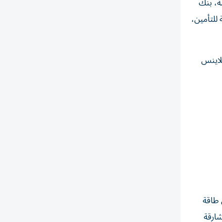
عامة، بنك
 للتأمين،
اللاينس
ي طاقة
شارقة