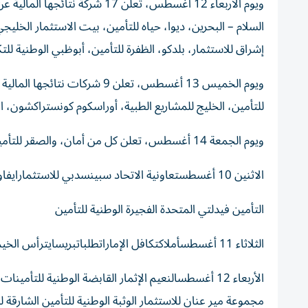
ويوم الأربعاء 12 أغسطس، تعلن 17
السلام – البحرين، ديوا، حياه للتأمين، بيت الاستثمار الخليج
إشراق للاستثمار، بلدكو، الظفرة للتأمين، أبوظبي الوطنية لل
ويوم الخميس 13 أغسطس، تعلن 9
للتأمين، الخليج للمشاريع الطبية، أوراسكوم كونستراكشون، ال
ويوم الجمعة 14 أغسطس، تعلن كل من أمان، والصقر للتأمين نتائجهما المالية عن النصف الأول من العام.
الاثنين 10 أغسطستعاونية الاتحاد سبينسدبي للاستثمارايفاوطنية إنترناشيونالتبريدمجموعة اي 7أدنوك للإمدادعمان والإمارات
التأمين فيدلتي المتحدة الفجيرة الوطنية للتأمين
الثلاثاء 11 أغسطسأملاكتكافل الإماراتطلباتبريسايترأس الخيمة للأسمنت الأبيضالعين الأهلية للتأمينأبوظبي الوطنية للتأمين
الأربعاء 12 أغسطسالنعيم الإثمار القابضة الوطنية للتأ
مجموعة مير عنان للاستثمار الوثبة الوطنية للتأمين الشارقة ل