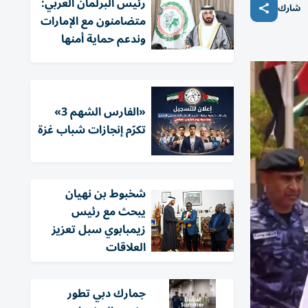
رئيس البرلمان العربي:
شارك
متضامنون مع الإمارات
وندعم حماية أمنها
«الفارس الشهم 3»
تكرّم إنجازات شباب غزة
شخبوط بن نهيان
يبحث مع رئيس
زيمبابوي سبل تعزيز
العلاقات
جمارك دبي تطور