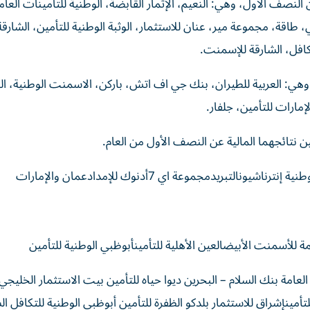
 شركة نتائجها المالية عن النصف الأول، وهي: النعيم، الإثمار القابضة، الوطنية للتأمينات ال
ي، طاقة، مجموعة مير، عنان للاستثمار، الوثبة الوطنية للتأمين، الشارقة
تكافل، الشارقة للإسمنت.
 شركات نتائجها المالية وهي: العربية للطيران، بنك جي اف اتش، باركن، الاسمنت الوطنية، 
إمارات للتأمين، جلفار.
مينات العامة بنك السلام – البحرين ديوا حياه للتأمين بيت الاستثمار الخليج
لتأمينإشراق للاستثمار بلدكو الظفرة للتأمين أبوظبي الوطنية للتكافل ال