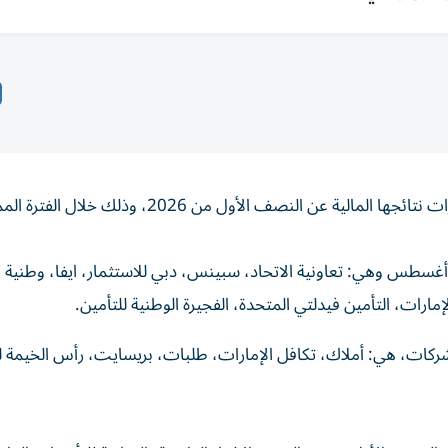
يترقب المستثمرون إعلان 46 شركة مدرجة في أسواق الإمارات نتائجها المالية عن النصف الأول من 6
ن المقرر أن تعلن 11 شركة نتائجها المالية يوم الاثنين 10 أغسطس وهي: تعاونية الاتحاد، سبينس، دبي للاستثمار، ايفا، وطنية
 تترقب الأسواق يوم الثلاثاء 11 أغسطس إعلان نتائج 7 شركات، هي: أملاك، تكافل الإمارات، طلبات، بريسايت، رأس 