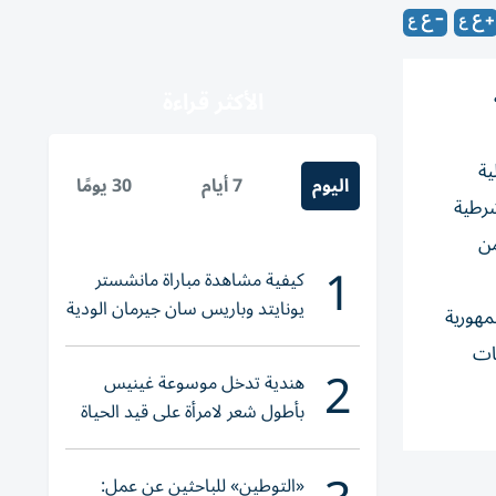
الأكثر قراءة
ية
اليوم
7 أيام
30 يومًا
شرطية
من
1
كيفية مشاهدة مباراة مانشستر
يونايتد وباريس سان جيرمان الودية
مهورية
والقنوات الناقلة
قات
2
هندية تدخل موسوعة غينيس
بأطول شعر لامرأة على قيد الحياة
«التوطين» للباحثين عن عمل: