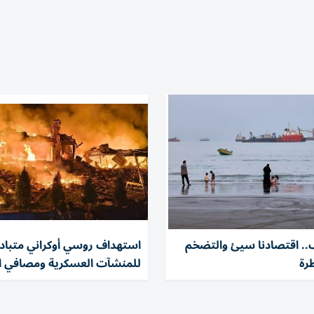
ف.. اقتصادنا سيئ والتضخم
استهداف روسي أوكراني متباد
رة
للمنشآت العسكرية ومصافي ا