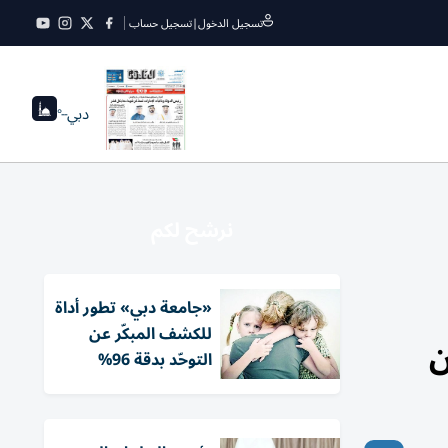
تسجيل الدخول
|
تسجيل حساب
دبي
--°
نرشح لكم
«جامعة دبي» تطور أداة
للكشف المبكّر عن
ن
التوحّد بدقة 96%