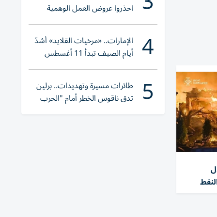
3
احذروا عروض العمل الوهمية
وتحققوا عبر «الباركود»
4
الإمارات.. «مرخيات القلايد» أشدّ
أيام الصيف تبدأ 11 أغسطس
5
طائرات مسيرة وتهديدات.. برلين
تدق ناقوس الخطر أمام "الحرب
الهجينة"
ل
لنفط