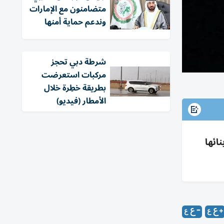
متضامنون مع الإمارات
وندعم حماية أمنها
شرطة دبي تحجز
مركبات استعرضت
بطريقة خطِرة خلال
الأمطار (فيديو)
ائها