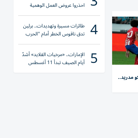
3
احذروا عروض العمل الوهمية
وتحققوا عبر «الباركود»
4
طائرات مسيرة وتهديدات.. برلين
تدق ناقوس الخطر أمام "الحرب
الهجينة"
5
الإمارات.. «مرخيات القلايد» أشدّ
أيام الصيف تبدأ 11 أغسطس
 مدريد..