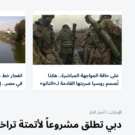
على حافة المواجهة المباشرة.. هكذا
انفجار خط غ
تُصمم روسيا ضربتها القادمة لـ«الناتو»
في مصر.. إغلاق 4 محطات مي
الإمارات
/
أخبار الدار
دبي تطلق مشروعاً لأتمتة تراخي