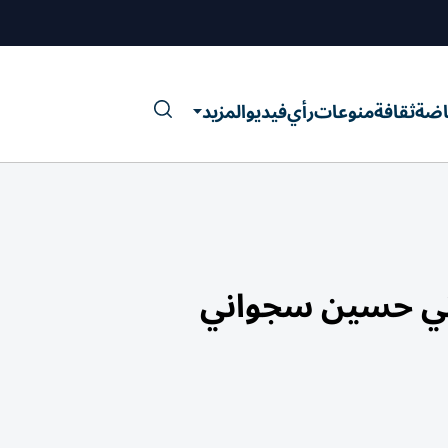
اضة
ثقافة
منوعات
رأي
فيديو
المزيد
راتي حسين سجواني