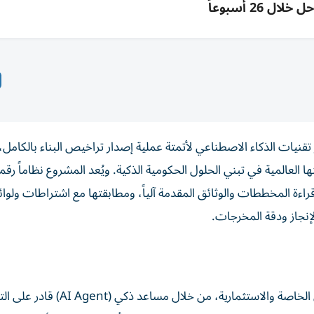
خلال 26 أسبوعاً
نيات الذكاء الاصطناعي لأتمتة عملية إصدار تراخيص البناء بالكامل،
العالمية في تبني الحلول الحكومية الذكية. ويُعد المشروع نظاماً رقمياً
اءة المخططات والوثائق المقدمة آلياً، ومطابقتها مع اشتراطات ولوائ
إنجاز ودقة المخرجات.
وسيتيح المشروع إصدار تراخيص البناء آلياً لجميع أنواع الفلل الخاصة والاستثمار