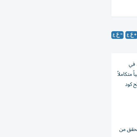
 في
 متكاملاً
ح كود
ية، من خلال مساعد ذكي (AI Agent) قادر على التحقق من