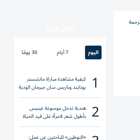
لرحمة
الأكثر قراءة
اليوم
7 أيام
30 يومًا
1
كيفية مشاهدة مباراة مانشستر
يونايتد وباريس سان جيرمان الودية
والقنوات الناقلة
2
هندية تدخل موسوعة غينيس
بأطول شعر لامرأة على قيد الحياة
«التوطين» للباحثين عن عمل: