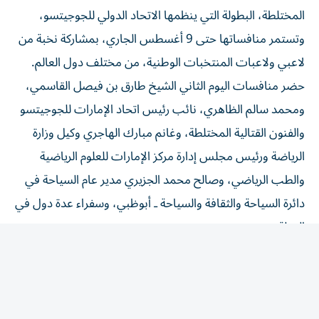
المختلطة، البطولة التي ينظمها الاتحاد الدولي للجوجيتسو،
وتستمر منافساتها حتى 9 أغسطس الجاري، بمشاركة نخبة من
لاعبي ولاعبات المنتخبات الوطنية، من مختلف دول العالم.
حضر منافسات اليوم الثاني الشيخ طارق بن فيصل القاسمي،
ومحمد سالم الظاهري، نائب رئيس اتحاد الإمارات للجوجيتسو
والفنون القتالية المختلطة، وغانم مبارك الهاجري وكيل وزارة
الرياضة ورئيس مجلس إدارة مركز الإمارات للعلوم الرياضية
والطب الرياضي، وصالح محمد الجزيري مدير عام السياحة في
دائرة السياحة والثقافة والسياحة ـ أبوظبي، وسفراء عدة دول في
الدولة.
كما حضر يوسف عبدالله البطران، ومحمد بن دلموج الظاهري،
عضوا مجلس إدارة اتحاد الإمارات للجوجيتسو والفنون القتالية
المختلطة، والعميد علي محمد الزعابي نائب مدير قطاع الموارد
البشرية، والعميد سلطان محمد السويدي مدير مركز التربية