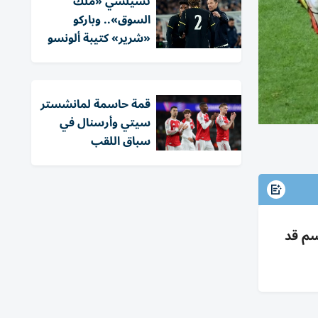
تشيلسي «ملك
السوق».. وباركو
«شرير» كتيبة ألونسو
قمة حاسمة لمانشستر
سيتي وأرسنال في
سباق اللقب
الحسم قد