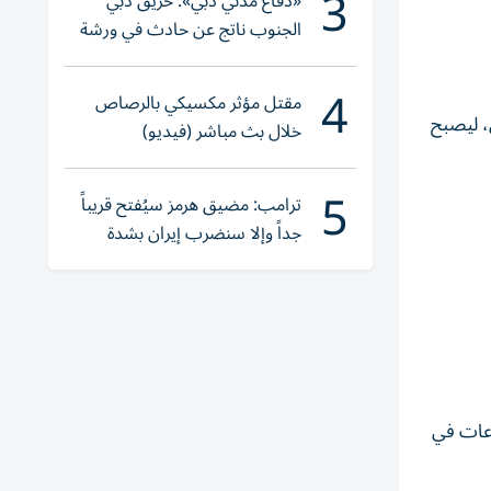
3
«دفاع مدني دبي»: حريق دبي
الجنوب ناتج عن حادث في ورشة
ولا إصابات
4
مقتل مؤثر مكسيكي بالرصاص
، ليصبح
خلال بث مباشر (فيديو)
5
ترامب: مضيق هرمز سيُفتح قريباً
جداً وإلا سنضرب إيران بشدة
وعات في