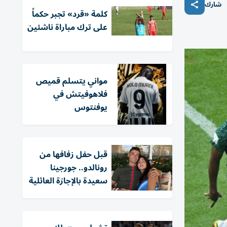
شارك
كلمة «قرد» تجبر حكماً
على ترك مباراة ناشئين
مواني يتسلم قميص
فلاهوفيتش في
يوفنتوس
قبل حفل زفافها من
رونالدو.. جورجينا
سعيدة بالإجازة العائلية