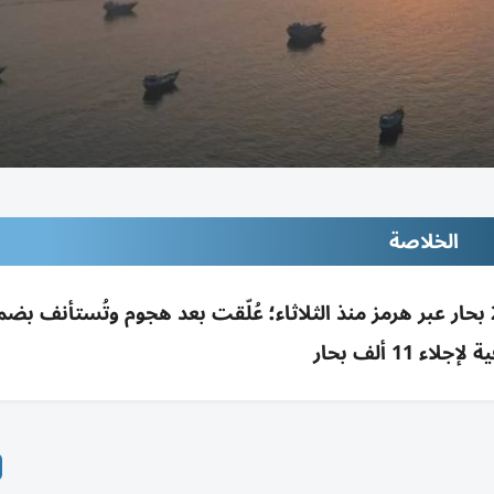
الخلاصة
المنظمة البحرية الدولية تُجلي 115 سفينة و2500 بحار عبر هرمز منذ الثلاثاء؛ عُلّقت بعد هجوم وتُستأنف
جلاء 11 ألف بحار