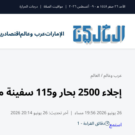
الأحد ٢٦ صفر ١٤٤٨ ه - ٠٩ أغسطس ٢٠٢٦
|
مواقيت الصلاة
|
درجات الحرارة
الإمارات
عرب وعالم
اقتصاد
ري
عرب وعالم
/
العالم
إجلاء 2500 بحار و115 سفينة من هرمز منذ الثلاثاء
26 يونيو 2026 19:56 مساء
|
آخر تحديث:
26 يونيو 20:14 2026
دقائق القراءة - 1
استمع