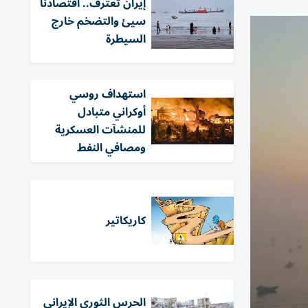
إيران تعترف.. اقتصادنا
سيئ والتضخم خارج
السيطرة
استهداف روسي
أوكراني متبادل
للمنشآت العسكرية
ومصافي النفط
كاريكاتير
الحرس الثوري الإيراني