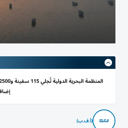
إضافية لإ
(أ.ف.ب)