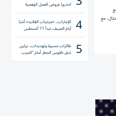
3
احذروا عروض العمل الوهمية
ع
وتحققوا عبر «الباركود»
4
مثال، مع
الإمارات.. «مرخيات القلايد» أشدّ
أيام الصيف تبدأ 11 أغسطس
5
طائرات مسيرة وتهديدات.. برلين
تدق ناقوس الخطر أمام "الحرب
الهجينة"