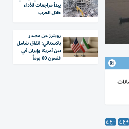
يبدأ مراجعات للأداء
خلال الحرب
‏رويترز عن مصدر
باكستاني: اتفاق شامل
بين أمريكا وإيران في
غضون 60 يوماً
 بضمانات