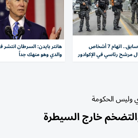
بينهم وزير سابق.. اتهام 7 أشخاص
هانتر بايدن: السرطان انتشر 
ال مرشح رئاسي في الإكوادور
والدي وهو منهك جداً
ري وليس الحكومة
والتضخم خارج السيطرة