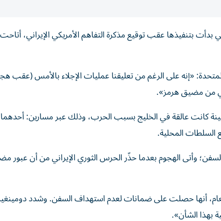
لتي بدأت بتنفيذها عقب توقيع مذكرة التفاهم الأمريكي الإيراني، أتاحت 
 المتحدة: «إنه على الرغم من تعليقنا عمليات الإجلاء بالأمس (عقب هج
بي من مضيق هرمز».
 المنظمة إجلاء حوالي 11 ألف بحّار على متن 600 سفينة كانت عالقة في الخليج بسبب الحرب، وذلك عبر مسارين: أح
ع السلطات المحلية.
فن؛ وأتى الهجوم بعدما حذّر الحرس الثوري الإيراني من أن عبور مض
ا العام، أنها حصلت على ضمانات لعدم استهداف السفن. وشدد دومينغيز
 بهذا الشأن».