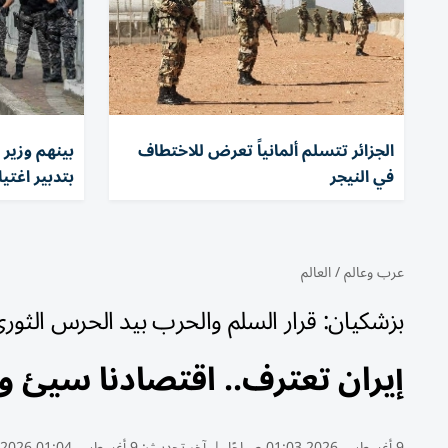
الجزائر تتسلم ألمانياً تعرض للاختطاف
في النيجر
بتدبير اغتي
عرب وعالم
/
العالم
بزشكيان: قرار السلم والحرب بيد الحرس الثو
إيران تعترف.. اقتصادنا سيئ 
9 أغسطس 2026 01:03 صباحًا
|
آخر تحديث:
9 أغسطس 01:04 2026