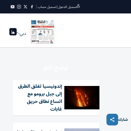
تسجيل الدخول
|
تسجيل حساب
دبي
--°
نرشح لكم
إندونيسيا تغلق الطرق
إلى جبل برومو مع
اتساع نطاق حريق
غابات
شارك