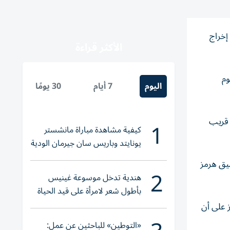
إخراج
الأكثر قراءة
وم
اليوم
7 أيام
30 يومًا
دهما قريب
1
كيفية مشاهدة مباراة مانشستر
يونايتد وباريس سان جيرمان الودية
والقنوات الناقلة
يق هرمز
2
هندية تدخل موسوعة غينيس
بأطول شعر لامرأة على قيد الحياة
 على أن
«التوطين» للباحثين عن عمل: