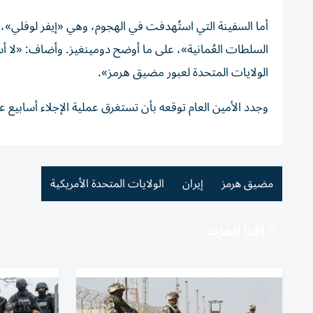
أما السفينة التي استُهدفت في الهجوم، وهي «إيفر لوفلي»،
السلطات العُمانية»، على ما أوضح دومينغيز. وأضاف: «لا أست
الولايات المتحدة لعبور مضيق هرمز».
وجدد الأمين العام توقعه بأن تستغرق عملية الإجلاء أسابيع ع
مضيق هرمز
إيران
الولايات المتحدة الأمريكية
اقرأ المزيد