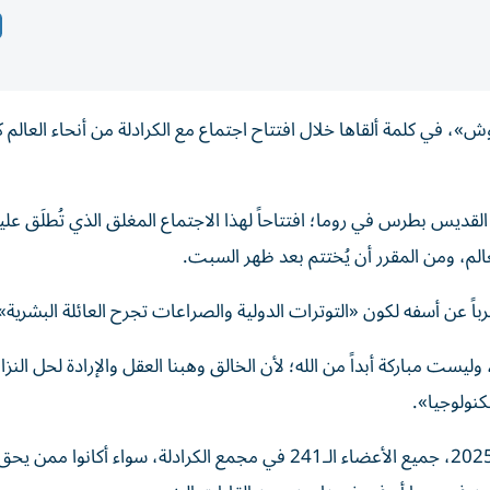
ش»، في كلمة ألقاها خلال افتتاح اجتماع مع الكرادلة من أنحاء العالم 
 القديس بطرس في روما؛ افتتاحاً لهذا الاجتماع المغلق الذي تُطلَق عل
الم، ومن المقرر أن يُختتم بعد ظهر السبت.
اً عن أسفه لكون «التوترات الدولية والصراعات تجرح العائلة البشرية»
ليست مباركة أبداً من الله؛ لأن الخالق وهبنا العقل والإرادة لحل النز
نولوجيا».
وهذه هي المرة الثانية التي يدعو فيها البابا، منذ انتخابه في 2025، جميع الأعضاء الـ241 في مجمع الكرادلة، سواء أكانوا