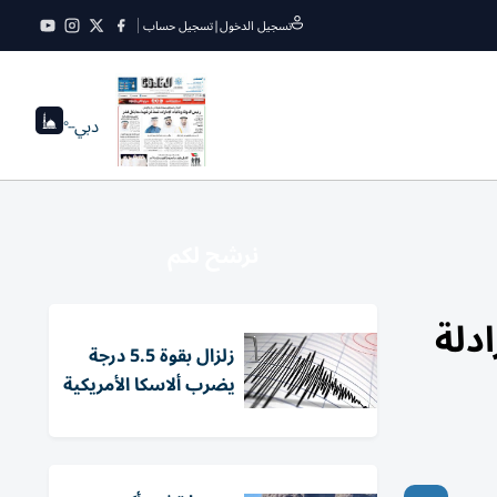
تسجيل الدخول
|
تسجيل حساب
دبي
--°
نرشح لكم
دلة
زلزال بقوة 5.5 درجة
يضرب ألاسكا الأمريكية