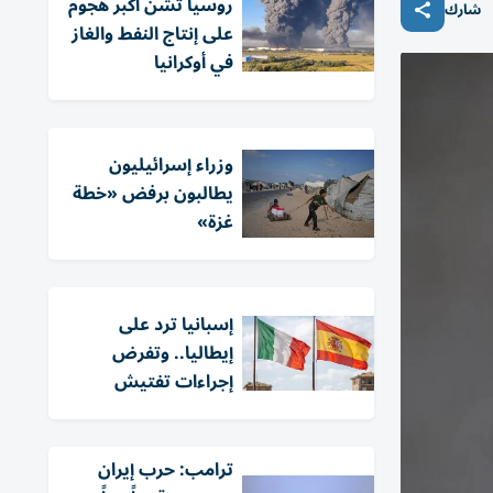
روسيا تشن أكبر هجوم
شارك
على إنتاج النفط والغاز
في أوكرانيا
وزراء إسرائيليون
يطالبون برفض «خطة
غزة»
إسبانيا ترد على
إيطاليا.. وتفرض
إجراءات تفتيش
ترامب: حرب إيران