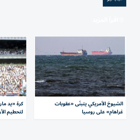
اقرأ المزيد
الشيوخ الأمريكي يتبنّى «عقوبات
كرة «يد مار
غراهام» على روسيا
لتحطيم الأر