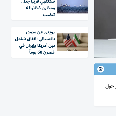
ستنتهي قريباً جداً..
ومخازن ذخائرنا لا
تنضب
‏رويترز عن مصدر
باكستاني: اتفاق شامل
بين أمريكا وإيران في
غضون 60 يوماً
ر حول