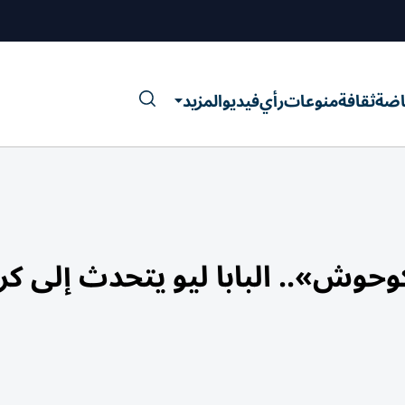
اضة
ثقافة
منوعات
رأي
فيديو
المزيد
حوش».. البابا ليو يتحدث إلى كرا