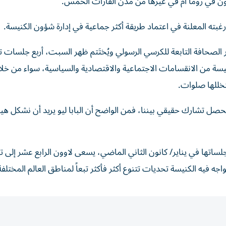
مون في روما أم في غيرها من مدن القارات الخمس.
 رغبته المعلنة في اعتماد طريقة أكثر جماعية في إدارة شؤون الكنيسة.
 الصحافة التابعة للكرسي الرسولي ويُختَتم ظهر السبت، أربع جلسات ت
لكنيسة من الانقسامات الاجتماعية والاقتصادية والسياسية، سواء من خل
خللها صلوات.
صل تشارك حقيقي بيننا، فمن الواضح أن البابا ليو يريد أن نشكل هيئ
ساتها في يناير/ كانون الثاني الماضي، يسعى لاوون الرابع عشر إلى تع
ه فيه الكنيسة تحديات تتنوع أكثر فأكثر تبعاً لمناطق العالم المختلفة