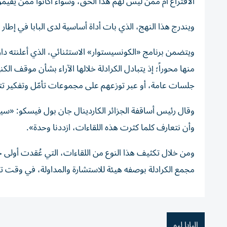
الاقتراع أم ممن ليس لهم هذا الحق، وسواء أكانوا ممن يقي
ويندرج هذا النهج، الذي بات أداة أساسية لدى البابا في إطار
ويتضمن برنامج «الكونسيستوار» الاستثنائي، الذي أعلنته دار
منها محوراً؛ إذ يتبادل الكرادلة خلالها الآراء بشأن موقف ا
جلسات عامة، أو عبر توزعهم على مجموعات تأمّل وتفكير تت
وقال رئيس أساقفة الجزائر الكاردينال جان بول فيسكو: «سيح
وأن نتعارف كلما كثرت هذه اللقاءات، ازددنا وحدة».
ومن خلال تكثيف هذا النوع من اللقاءات، التي عُقدت أولى جل
مجمع الكرادلة بوصفه هيئة للاستشارة والمداولة، في وقت تواج
البابا ليو