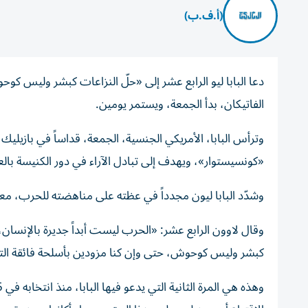
(أ.ف.ب)
دعا البابا ليو الرابع عشر إلى «حلّ النزاعات كبشر وليس كوحو
الفاتيكان، بدأ الجمعة، ويستمر يومين.
وترأس البابا، الأمريكي الجنسية، الجمعة، قداساً في بازيليك
«كونسيستوار»، ويهدف إلى تبادل الآراء في دور الكنيسة بالع
وشدّد البابا ليون مجدداً في عظته على مناهضته للحرب، معرب
وقال لاوون الرابع عشر: «الحرب ليست أبداً جديرة بالإنسان، و
كبشر وليس كوحوش، حتى وإن كنا مزودين بأسلحة فائقة التك