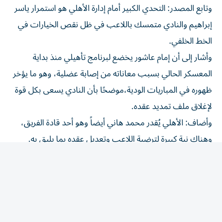
إبراهيم والنادي متمسك باللاعب في ظل نقص الخيارات في
الخط الخلفي.
وأشار إلى أن إمام عاشور يخضع لبرنامج تأهيلي منذ بداية
المعسكر الحالي بسبب معاناته من إصابة عضلية، وهو ما يؤخر
ظهوره في المباريات الودية،موضحًا بأن النادي يسعى بكل قوة
لإغلاق ملف تمديد عقده.
وأضاف: الأهلي يُقدر محمد هاني أيضاً وهو أحد قادة الفريق،
وهناك نية كبيرة لترضية اللاعب وتعديل عقده بما يليق به.
وأكد: الأهلي يرغب في تمديد عقد الحارس مصطفى شوبير،
ولو وصل عرض مالي جيد يليق به والنادي سيخرج للاحتراف.
وأوضح: الأهلي قدم لمصطفى شوبير نفس عرض إمام عاشور
25 مليون جنيه في الموسم بخلاف«البونص» من 5 إلى 10
ملايين جنيه.