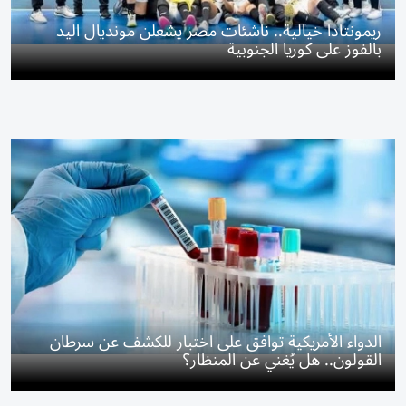
ريمونتادا خيالية.. ناشئات مصر يشعلن مونديال اليد
بالفوز على كوريا الجنوبية
الدواء الأمريكية توافق على اختبار للكشف عن سرطان
القولون.. هل يُغني عن المنظار؟