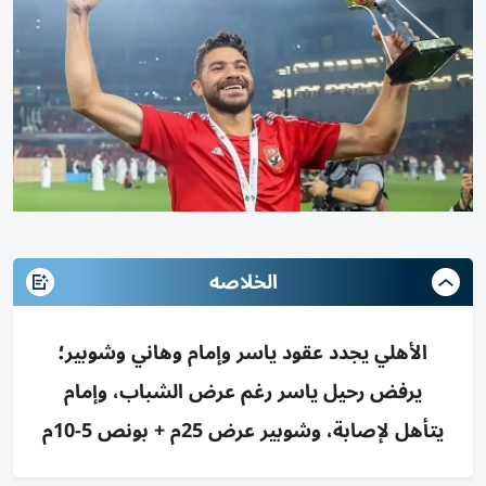
الخلاصه
الأهلي يجدد عقود ياسر وإمام وهاني وشوبير؛
يرفض رحيل ياسر رغم عرض الشباب، وإمام
يتأهل لإصابة، وشوبير عرض 25م + بونص 5-10م