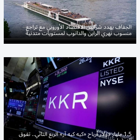
الجفاف يهدد شرايين الاقتصاد الأوروبي مع تراجع
منسوب نهري الراين والدانوب لمستويات متدنية
1.5 مليار دولار أرباح «كيه كيه آر» الربع الثاني.. تفوق