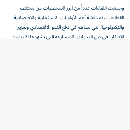
وجمعت اللقاءات عدداً من أبرز الشخصيات من مختلف
القطاعات، لمناقشة أهم الأولويات الاستثمارية والاقتصادية
والتكنولوجية التي تساهم في دفع النمو الاقتصادي وتعزيز
الابتكار، في ظل التحولات المتسارعة التي يشهدها الاقتصاد
العالمي.
وشارك في الجلسات أحمد سعيد الكليلي؛ الرئيس التنفيذي
للاستراتيجية والمخاطر في مبادلة، ومارك آين؛ رئيس بطولة
مبادلة دي سي المفتوحة للتنس، وديفيد تروليو؛ رئيس مركز
ميلكن لتعزيز الحلم الأمريكي، إلى جانب عدد من المسؤولين
الأمريكيين وقادة المؤسسات الدولية وشخصيات من قطاعي
الأعمال والرياضة، من بينهم: موريل باوزر؛ عمدة واشنطن
العاصمة، ومايكل كراتسيوس؛ مدير مكتب سياسات العلوم
والتكنولوجيا في البيت الأبيض والمستشار العلمي للرئيس