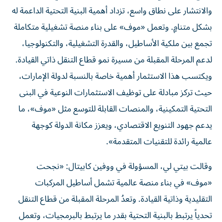
والانتشار على نطاق واسع، تزداد أهمية البنية التحتية الداعمة له
بشكل متنامٍ. وتعمل «موف» على بناء منصة تشغيلية متكاملة
تجمع بين ملكية الأساطيل، والقدرة التشغيلية، والتكنولوجيا،
لدعم المرحلة المقبلة من مسيرة نمو قطاع التنقل ذاتي القيادة.
ويكتسب هذا الاستثمار أهمية خاصة بالنسبة لدولة الإمارات،
حيث تركز مبادلة على توظيف الاستثمارات النوعية في البنى
التحتية التمكينية، والمنصات القابلة للتوسع مثل «موف»، ما
يدعم جهود التنويع الاقتصادي، ويعزز مكانة الدولة كوجهة
عالمية رائدة للتقنيات المتقدمة».
وقالت بيتي لي، المسؤولة في ووفين كابيتال: «نجحت
«موف» في بناء منصة عالمية تشمل أساطيل المركبات
التقليدية وذاتية القيادة. وتعدُ المرحلة المقبلة من قطاع التنقل
تحدياً يرتبط بالبنية التحتية بقدر ما يرتبط بالبرمجيات، وتعمل