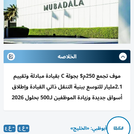
الخلاصه
موف تجمع 250م$ بجولة C بقيادة مبادلة وتقييم
2.1مليار للتوسع ببنية التنقل ذاتي القيادة وإطلاق
أسواق جديدة وزيادة الموظفين لـ500 بحلول 2026
أبوظبي: «الخليج»