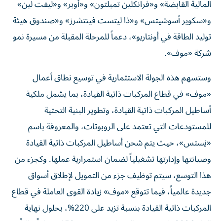
المالية القابضة» و«فرانكلين تمبلتون» و«أوبر» و«ليفت لين»
و«سكوير أسوشيتس» و«ذا ليتست فينتشرز» و«صندوق هيئة
توليد الطاقة في أونتاريو»، دعماً للمرحلة المقبلة من مسيرة نمو
شركة «موف».
وستسهم هذه الجولة الاستثمارية في توسيع نطاق أعمال
«موف» في قطاع المركبات ذاتية القيادة، بما يشمل ملكية
أساطيل المركبات ذاتية القيادة، وتطوير البنية التحتية
للمستودعات التي تعتمد على الروبوتات، والمعروفة باسم
«نِستس»، حيث يتم شحن أساطيل المركبات ذاتية القيادة
وصيانتها وإدارتها تشغيلياً لضمان استمرارية عملها. وكجزء من
هذا التوسع، سيتم توظيف جزء من التمويل لإطلاق أسواق
جديدة عالمياً، فيما تتوقع «موف» زيادة القوى العاملة في قطاع
المركبات ذاتية القيادة بنسبة تزيد على 220%، بحلول نهاية