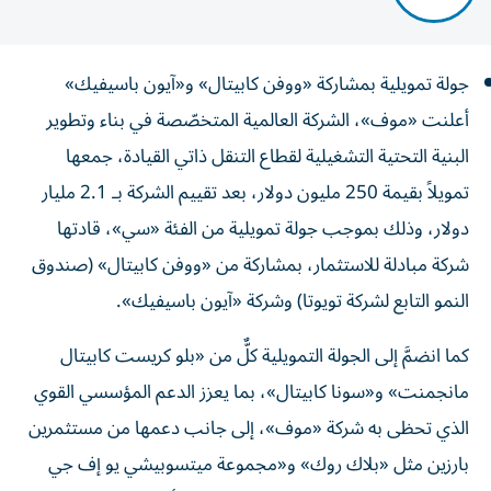
جولة تمويلية بمشاركة «ووفن كابيتال» و«آيون باسيفيك»
أعلنت «موف»، الشركة العالمية المتخصّصة في بناء وتطوير
البنية التحتية التشغيلية لقطاع التنقل ذاتي القيادة، جمعها
تمويلاً بقيمة 250 مليون دولار، بعد تقييم الشركة بـ 2.1 مليار
دولار، وذلك بموجب جولة تمويلية من الفئة «سي»، قادتها
شركة مبادلة للاستثمار، بمشاركة من «ووفن كابيتال» (صندوق
النمو التابع لشركة تويوتا) وشركة «آيون باسيفيك».
كما انضمَّ إلى الجولة التمويلية كلٌّ من «بلو كريست كابيتال
مانجمنت» و«سونا كابيتال»، بما يعزز الدعم المؤسسي القوي
الذي تحظى به شركة «موف»، إلى جانب دعمها من مستثمرين
بارزين مثل «بلاك روك» و«مجموعة ميتسوبيشي يو إف جي