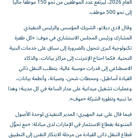
العام 2026، ليرتفع عدد الموظفين من نحو 150 موظفاً حالياً
إلى نحو 500 موظف.
وقال لادي ديلانو، الشريك المؤسس والرئيس التنفيذي
المشارك ورئيس المجلس الاستشاري في موف: «كل طفرة
تكنولوجية كبرى تتحول بالضرورة إلى سباق على خدمات البنية
التحتية. فكما احتاج الإنترنت إلى مراكز بيانات، والذكاء
الاصطناعي إلى قدرات حوسبة عالية، يتطلب التنقل ذاتي
القيادة أساطيل، ومحطات شحن، وصيانة، وأنظمة بيانات،
وعمليات تشغيل ميدانية على مدار الساعة في كل مدينة؛ وهذا
ما تبنيه وتطوره الشركة «موف».
فيما قال علي عيد المهيري؛ المدير التنفيذي لوحدة الأصول
المتنوعة بقطاع الاستثمار في الإمارات لدى مبادلة: «مع تحوُّل
قطاع التنقل ذاتي القيادة من مرحلة الابتكار التقني إلى التطبيق