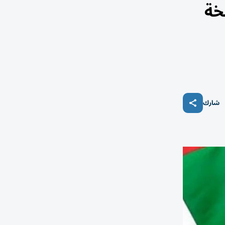
خة
شارك