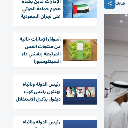
الإمارات تدين بشدة
شارك
هجوم جماعة الحوثي
على نجران السعودية
أسواق الإمارات خالية
من منتجات الخس
المرتبطة بتفشي داء
السيكلوسبورا
رئيس الدولة ونائباه
يهنئون رئيس كوت
ديفوار بذكرى الاستقلال
رئيس الدولة ونائباه