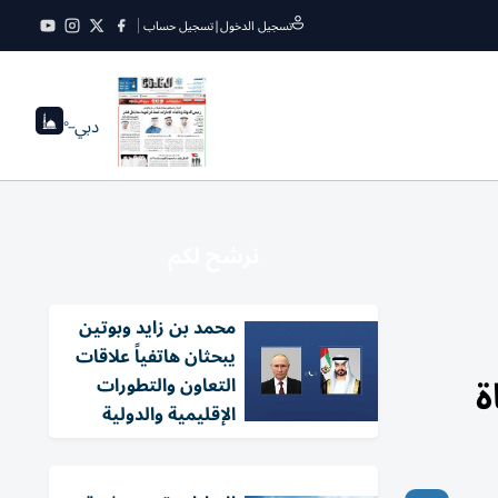
تسجيل الدخول
|
تسجيل حساب
دبي
--°
نرشح لكم
محمد بن زايد وبوتين
يبحثان هاتفياً علاقات
ة
التعاون والتطورات
الإقليمية والدولية