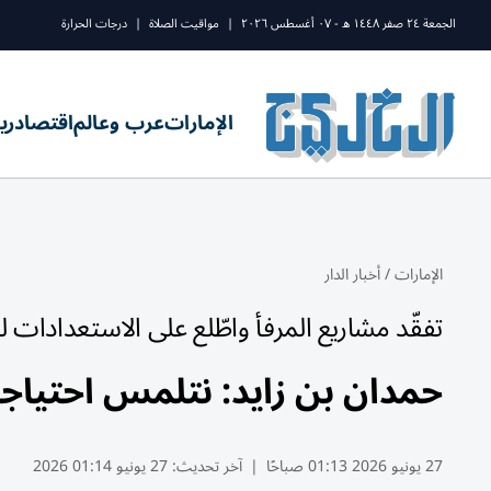
الجمعة ٢٤ صفر ١٤٤٨ ه - ٠٧ أغسطس ٢٠٢٦
|
مواقيت الصلاة
|
درجات الحرارة
الإمارات
عرب وعالم
اقتصاد
ري
الإمارات
/
أخبار الدار
تفقّد مشاريع المرفأ واطّلع على الاستعدادات 
حمدان بن زايد: نتلمس احتياجات
27 يونيو 2026 01:13 صباحًا
|
آخر تحديث:
27 يونيو 01:14 2026