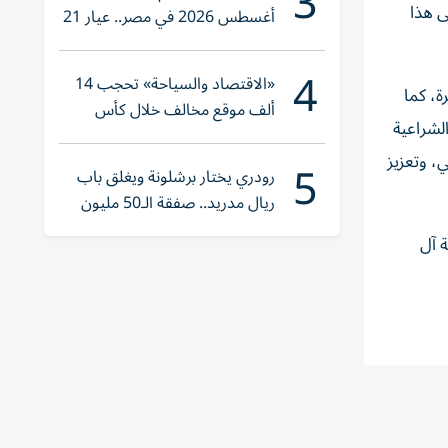
3
ى هذا
أغسطس 2026 في مصر.. عيار 21
يقترب من هذا الرقم
4
«الاقتصاد والسياحة» تحجب 14
ة، كما
ألف موقع مخالف خلال كأس
لشراعية
العالم 2026
ي، وتعزيز
5
رودري يختار برشلونة ويغلق باب
ريال مدريد.. صفقة الـ50 مليون
يورو تقترب
 آل