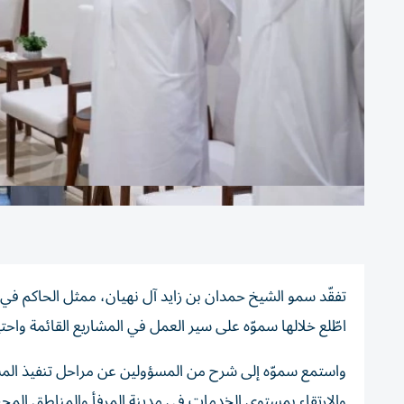
تفقّد سمو الشيخ حمدان بن زايد آل نهيان، ممثل الحاكم في م
اطّلع خلالها سموّه على سير العمل في المشاريع القائمة واحت
واستمع سموّه إلى شرح من المسؤولين عن مراحل تنفيذ المشاريع
والارتقاء بمستوى الخدمات في مدينة المرفأ والمناطق المح