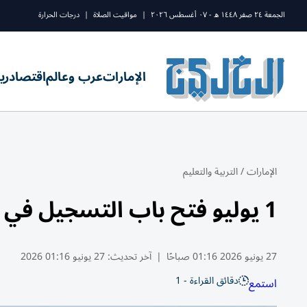
الجمعة ٢٤ صفر ١٤٤٨ ه - ٠٧ أغسطس ٢٠٢٦
|
مواقيت الصلاة
|
درجات الحرارة
الإمارات
عرب وعالم
اقتصاد
ري
الإمارات
/
التربية والتعليم
1 يوليو فتح باب التسجيل في جامعة كلباء
27 يونيو 2026 01:16 صباحًا
|
آخر تحديث:
27 يونيو 01:16 2026
دقائق القراءة - 1
استمع