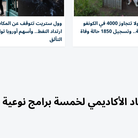
إصابات إيبولا تتجاوز 4000 في الكونغو
وول ستريت تتوقف عن المكا
جيل 1850 حالة وفاة
ارتداد النفط.. وأسهم أوروبا ت
التألق
د الأكاديمي لخمسة برامج نوعية