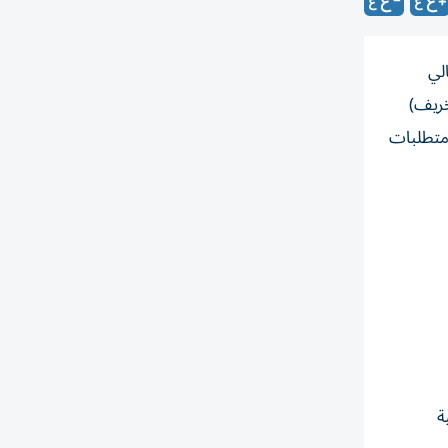
الي
خريف)
بي متطلبات
ة