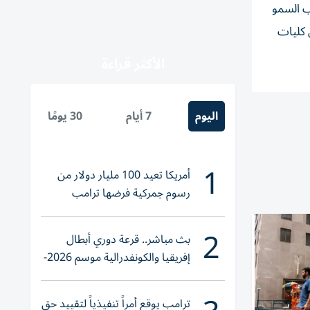
ب السمو
 كليات
الأكثر قراءة
اليوم
7 أيام
30 يومًا
1
أمريكا تعيد 100 مليار دولار من
رسوم جمركية فرضها ترامب
2
بث مباشر.. قرعة دوري أبطال
إفريقيا والكونفدرالية موسم 2026-
2027
ترامب يوقع أمراً تنفيذياً لتقييد حق