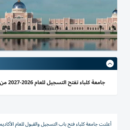
جامعة كلباء تفتح التسجيل للعام 2026-2027 من 1 إلى 30 يوليو 2026 عبر موقعها وتضم 5 كليات و9 برامج متنوعة