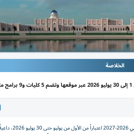
الخلاصة
أعلنت جامعة كلباء فتح باب التسجيل والقبول للعام الأكاديمي 026