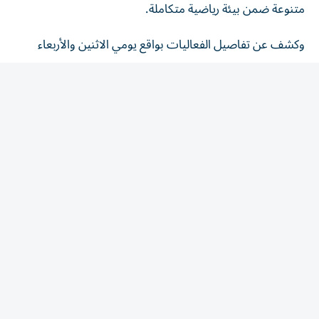
وكشف عن تفاصيل الفعاليات بواقع يومي الاثنين والأربعاء
للذكور، ويومي الثلاثاء والخميس للإناث، من الساعة التاسعة
صباحاً إلى الواحدة ظهراً، ضمن أنشطة رياضية متنوعة منها
التايكواندو، والجودو، والمصارعة، والملاكمة، والجوجيستو،
والليزر رن، والريشة الطائرة، والشطرنج، واليوغا الرياضية،
والقوس والسهم، والتجديف الأرضي «الروينج».(وام)
المقالة التالية