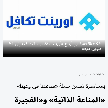
68.9 % قفزة في أرباح «أورينت تكافل» النصفية إلى 51
مليون درهم
الإمارات
/
أخبار الدار
بمحاضرة ضمن حملة «مناعتنا في وعينا»
«المناعة الذاتية» و«الفجيرة