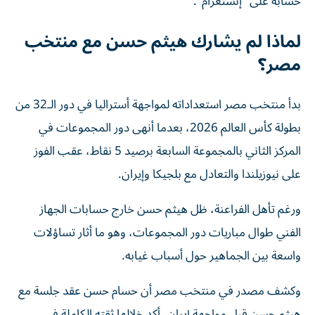
حسابه على "إنستغرام".
لماذا لم يشارك هيثم حسن مع منتخب
مصر؟
بدأ منتخب مصر استعداداته لمواجهة أستراليا في دور الـ32 من
بطولة كأس العالم 2026، بعدما أنهى دور المجموعات في
المركز الثاني بالمجموعة السابعة برصيد 5 نقاط، عقب الفوز
على نيوزيلندا والتعادل مع بلجيكا وإيران.
ورغم تأهل الفراعنة، ظل هيثم حسن خارج حسابات الجهاز
الفني طوال مباريات دور المجموعات، وهو ما أثار تساؤلات
واسعة بين الجماهير حول أسباب غيابه.
وكشف مصدر في منتخب مصر أن حسام حسن عقد جلسة مع
هيثم حسن قبل مواجهة إيران، أكد خلالها ثقته الكاملة في