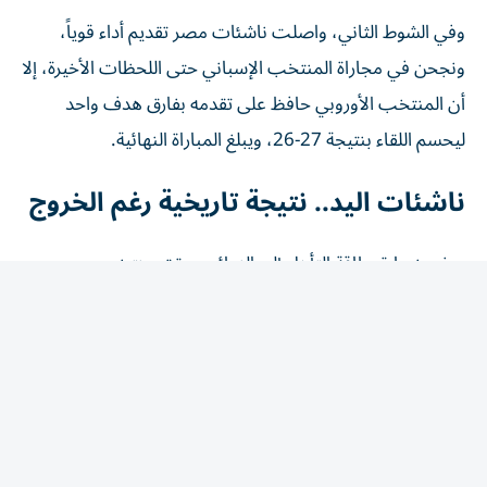
وفي الشوط الثاني، واصلت ناشئات مصر تقديم أداء قوياً،
ونجحن في مجاراة المنتخب الإسباني حتى اللحظات الأخيرة، إلا
أن المنتخب الأوروبي حافظ على تقدمه بفارق هدف واحد
ليحسم اللقاء بنتيجة 27-26، ويبلغ المباراة النهائية.
ناشئات اليد.. نتيجة تاريخية رغم الخروج
ورغم خسارة بطاقة التأهل إلى النهائي، حقق منتخب مصر
إنجازاً تاريخياً بوصوله إلى الدور نصف النهائي للمرة الأولى، بعد
مشوار مميز شهد عروضاً قوية ونتائج لافتة أمام منتخبات
كبرى، ليؤكد التطور الكبير الذي تشهده كرة اليد النسائية
المصرية.
موعد مع البرونزية