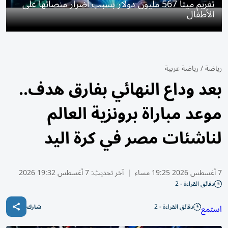
تغريم ميتا 567 مليون دولار بسبب أضرار منصاتها على
الأطفال
رياضة
/
رياضة عربية
بعد وداع النهائي بفارق هدف..
موعد مباراة برونزية العالم
لناشئات مصر في كرة اليد
7 أغسطس 2026 19:25 مساء
|
آخر تحديث:
7 أغسطس 19:32 2026
دقائق القراءة - 2
دقائق القراءة - 2
استمع
شارك