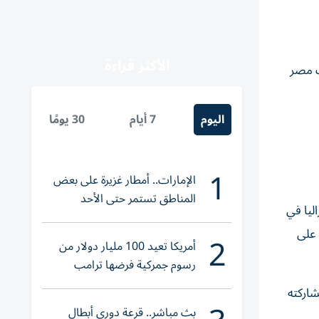
الأكثر قراءة
ب مصر
اليوم
7 أيام
30 يومًا
1
الإمارات.. أمطار غزيرة على بعض
المناطق تستمر حتى الأحد
ستراليا في
قرر إقامتها يوم 7 يوليو المقبل على
2
أمريكا تعيد 100 مليار دولار من
رسوم جمركية فرضها ترامب
شاركته
بث مباشر.. قرعة دوري أبطال