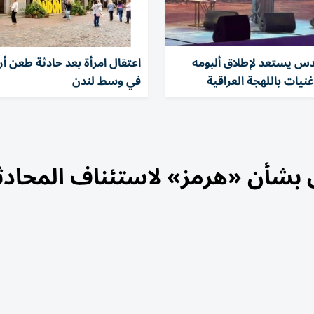
دس يستعد لإطلاق ألبومه
اعتقال امرأة بعد حادثة طعن أر
في وسط لندن
اق بشأن «هرمز» لاستئناف المحاد