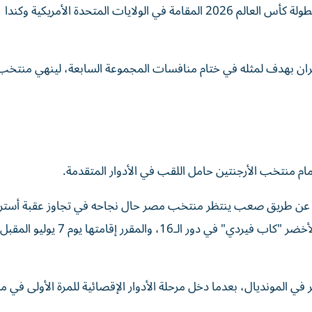
حقق المنتخب المصري إنجازاً تاريخياً بتأهله إلى دور الـ32 لبطولة كأس العالم 2026 المقامة في الولايات المتحدة الأمريكية وكندا
إيران بهدف لمثله في ختام منافسات المجموعة السابعة، لينهي منتخ
ام منتخب الأرجنتين حامل اللقب في الأدوار المتقدمة.
كشف مسار الأدوار الإقصائية في بطولة كأس العالم 2026 عن طريق صعب ينتظر منتخب مصر حال نجاحه في تجاوز عقبة أ
دور الـ32، حيث يواجه الفائز من مواجهة الأرجنتين والرأس الأخضر "كاب فيردي" في دور الـ16، والم
في المونديال، بعدما دخل مرحلة الأدوار الإقصائية للمرة الأولى في م