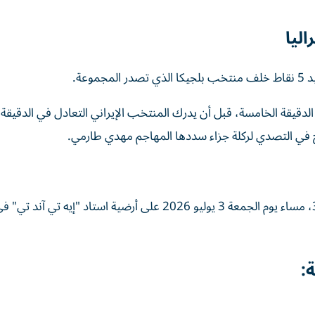
ليا
عة.
ح في التصدي لركلة جزاء سددها المهاجم مهدي طارمي.
ضرب منتخب مصر موعداً مع نظيره الأسترالي في دور الـ32، مساء يوم الجمعة 3 يوليو 2026 على أرضية استاد "إي
: