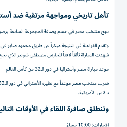
تأهل تاريخي ومواجهة مرتقبة ضد أسترا
نجح منتخب مصر في حسم وصافة المجموعة السابعة برصيد 5 نقاط خلف منتخب بلجيكا الذي تصدر المجمو
شهدت المباراة تألقاً لافتاً للحارس مصطفى شوبير الذي نج
موعد مباراة مصر وأستراليا في دور الـ32 من كأس العالم
دالاس الأمريكية.
وتنطلق صافرة اللقاء في الأوقات التالية
الإمارات: 10:00 مساءً.