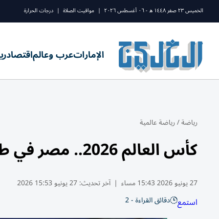
الخميس ٢٣ صفر ١٤٤٨ ه - ٠٦ أغسطس ٢٠٢٦
|
مواقيت الصلاة
|
درجات الحرارة
الإمارات
عرب وعالم
اقتصاد
ري
رياضة
/
رياضة عالمية
كأس العالم 2026.. مصر في طريق الأرجنتين حامل اللقب
27 يونيو 2026 15:43 مساء
|
آخر تحديث:
27 يونيو 15:53 2026
دقائق القراءة - 2
استمع