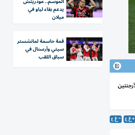
الموسم.. مودريتش
يدعم بقاء لياو في
ميلان
قمة حاسمة لمانشستر
سيتي وأرسنال في
سباق اللقب
الفوز قد يلاقي الأرجنتين