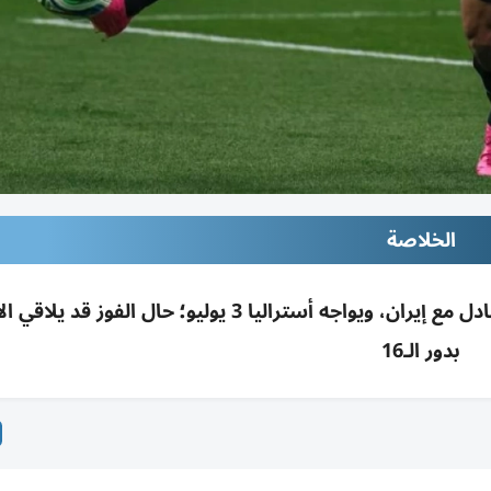
الخلاصة
تأهل مصر تاريخياً لدور الـ32 بمونديال 2026 بعد تعادل مع إيران، ويواجه أستراليا 3 يوليو؛ حال 
بدور الـ16