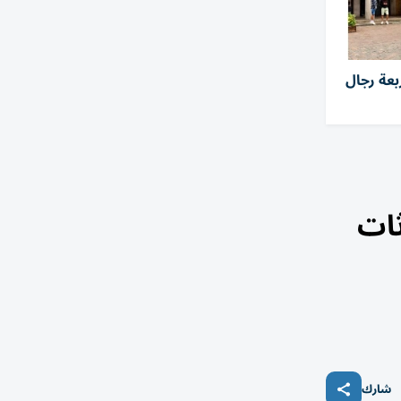
بعة رجال
ثات
شارك