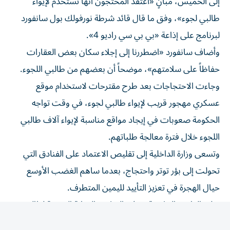
طالبي لجوء»، وفق ما قال قائد شرطة نورفولك بول سانفورد
لبرنامج على إذاعة «بي بي سي راديو 4».
وأضاف سانفورد «اضطررنا إلى إجلاء سكان بعض العقارات
حفاظاً على سلامتهم»، موضحاً أن بعضهم من طالبي اللجوء.
وجاءت الاحتجاجات بعد طرح مقترحات لاستخدام موقع
عسكري مهجور قريب لإيواء طالبي لجوء، في وقت تواجه
الحكومة صعوبات في إيجاد مواقع مناسبة لإيواء آلاف طالبي
اللجوء خلال فترة معالجة طلباتهم.
وتسعى وزارة الداخلية إلى تقليص الاعتماد على الفنادق التي
تحولت إلى بؤر توتر واحتجاج، بعدما ساهم الغضب الأوسع
حيال الهجرة في تعزيز التأييد لليمين المتطرف.
ويلزم القانون الحكومة بتوفير السكن والرعاية الصحية لطالبي
اللجوء.
وبحسب صحيفة «ذا غارديان»، تظاهر أكثر من مئة شخص