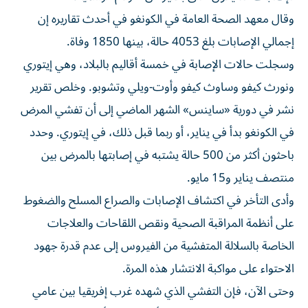
وقال معهد الصحة العامة في الكونغو في أحدث تقاريره إن
إجمالي الإصابات بلغ 4053 حالة، بينها 1850 وفاة.
وسجلت حالات الإصابة في خمسة ​أقاليم بالبلاد، وهي إيتوري
ونورث كيفو وساوث كيفو ‌وأوت-ويلي وتشوبو. وخلص تقرير
نشر في دورية «ساينس» الشهر الماضي إلى أن تفشي المرض
في الكونغو بدأ ⁠في يناير، أو ربما قبل ذلك، في إيتوري. وحدد
باحثون أكثر من 500 حالة يشتبه ​في إصابتها ‌بالمرض بين
منتصف يناير و15 مايو.
وأدى التأخر في اكتشاف الإصابات والصراع المسلح والضغوط
على أنظمة المراقبة الصحية ونقص اللقاحات والعلاجات
الخاصة ‌بالسلالة المتفشية من ‌الفيروس إلى عدم قدرة ⁠جهود
الاحتواء على مواكبة الانتشار هذه المرة.
وحتى ‌الآن، فإن التفشي الذي شهده غرب إفريقيا بين عامي