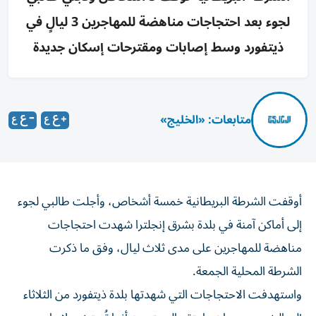
لجوء بعد احتجاجات مناهضة للمهاجرين 3 ليالٍ في
ذيتفورد وسط إصابات ومقترحات إسكان جديدة
متابعات: «الخليج»
أوقفت الشرطة البريطانية خمسة أشخاص، وأجلت طالبي لجوء
إلى أماكن آمنة في بلدة بشرق إنجلترا شهدت احتجاجات
مناهضة للمهاجرين على مدى ثلاث ليال، وفق ما ذكرت
الشرطة المحلية الجمعة.
واستهدفت الاحتجاجات التي شهدتها بلدة ذيتفورد من الثلاثاء
إلى الخميس، مبانٍ «اعتقد المحتجون أنها تُستخدم لإيواء