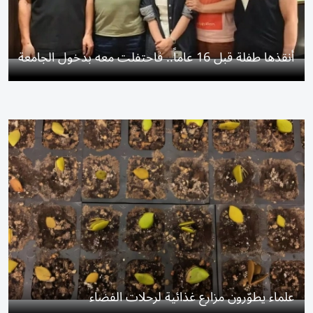
أنقذها طفلة قبل 16 عاماً.. فاحتفلت معه بدخول الجامعة
علماء يطوّرون مزارع غذائية لرحلات الفضاء