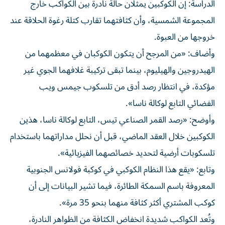
الدراسة: إن الكوكبين يمثلان حالة نادرة بين الكواكب خارج
المجموعة الشمسية، وأن كثافتهما تقارب كتلة رغوة الحلاقة عند
خروجها من العبوة.
وأضاف: «من المرجح أن يتكون الكوكبان في معظمهما من
الهيدروجين والهيليوم، بينما تبقى تركيبة غلافهما الجوي غير
مؤكدة، في انتظار رصد أدق من تلسكوب جيمس ويب
الفضائي التابع لوكالة ناسا».
وأوضح: «رصد القمر الصناعي تيس، التابع لوكالة ناسا، هذين
الكوكبين خلال العقد الماضي، قبل أن نحلل مداراتهما باستخدام
تلسكوبات أرضية لتحديد خصائصهما الفيزيائية».
وتابع: «يقع هذا النظام الكوكبي في كوكبة فولانس الجنوبية
المعروفة باسم السمكة الطائرة، فيما تشير البيانات إلى أن
كوكب المشتري أكثر كثافة منهما بنحو 35 مرة».
وتُعد الكواكب شديدة انخفاض الكثافة من الظواهر النادرة،