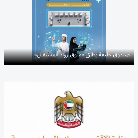
صندوق خليفة يطلق «سوق رواد المستقبل»