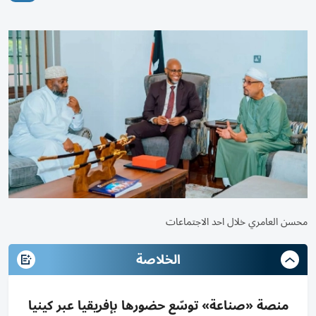
محسن العامري خلال احد الاجتماعات
الخلاصة
منصة «صناعة» توسّع حضورها بإفريقيا عبر كينيا