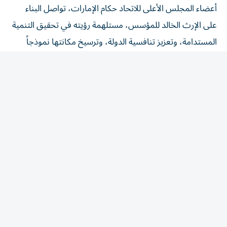
على الإرث الخالد للمؤسس، مستلهمة رؤيته في تحقيق التنمية
المستدامة، وتعزيز تنافسية الدولة، وترسيخ مكانتها نموذجاً
عالمياً في الابتكار والتقدم والتعايش الإنساني.
وأشار إلى أن إرث الشيخ زايد سيبقى حياً في وجدان أبناء
الإمارات والأجيال المقبلة، بما تركه من سيرة عطرة ومسيرة
خالدة ألهمت العالم، ورسّخت قيماً أصيلة في العطاء والعدالة
والتسامح والعمل من أجل الإنسان، مؤكداً أن هذه المناسبة
تجسد عمق الوفاء لقائد استثنائي غيّر مجرى التاريخ، وأرسى
دعائم وطن يواصل مسيرته بثقة نحو المستقبل.
(وام)
المقالة التالية