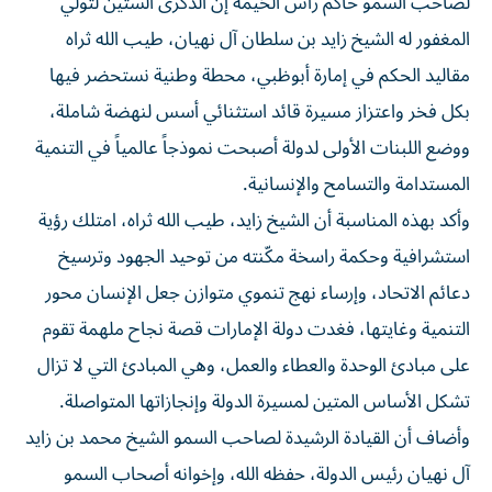
المغفور له الشيخ زايد بن سلطان آل نهيان، طيب الله ثراه
مقاليد الحكم في إمارة أبوظبي، محطة وطنية نستحضر فيها
بكل فخر واعتزاز مسيرة قائد استثنائي أسس لنهضة شاملة،
ووضع اللبنات الأولى لدولة أصبحت نموذجاً عالمياً في التنمية
المستدامة والتسامح والإنسانية.
وأكد بهذه المناسبة أن الشيخ زايد، طيب الله ثراه، امتلك رؤية
استشرافية وحكمة راسخة مكّنته من توحيد الجهود وترسيخ
دعائم الاتحاد، وإرساء نهج تنموي متوازن جعل الإنسان محور
التنمية وغايتها، فغدت دولة الإمارات قصة نجاح ملهمة تقوم
على مبادئ الوحدة والعطاء والعمل، وهي المبادئ التي لا تزال
تشكل الأساس المتين لمسيرة الدولة وإنجازاتها المتواصلة.
وأضاف أن القيادة الرشيدة لصاحب السمو الشيخ محمد بن زايد
آل نهيان رئيس الدولة، حفظه الله، وإخوانه أصحاب السمو
أعضاء المجلس الأعلى للاتحاد حكام الإمارات، تواصل البناء