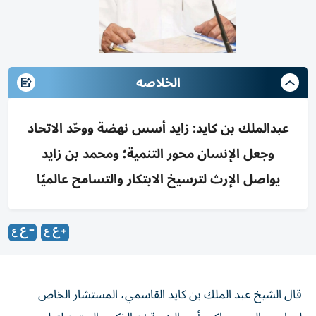
الخلاصه
عبدالملك بن كايد: زايد أسس نهضة ووحّد الاتحاد
وجعل الإنسان محور التنمية؛ ومحمد بن زايد
يواصل الإرث لترسيخ الابتكار والتسامح عالميًا
قال الشيخ عبد الملك بن كايد القاسمي، المستشار الخاص
لصاحب السمو حاكم رأس الخيمة إن الذكرى الستين لتولي