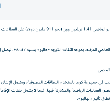
أنفق السياح الأجانب الذين زاروا جمهورية كوريا خلال شهر مايو الماضي 1.41 تريليون وون (نحو 911 مليون 
جانب في جمهورية كوريا باستخدام البطاقات المصرفية، ويشمل الإنفاق 
ضور الفعاليات الرياضية والمشاركة فيها، فيما لا يشمل نفقات الإقام
طاق تأثير «الهاليو».