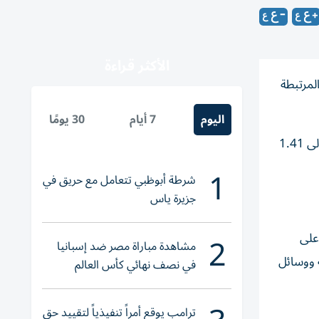
الأكثر قراءة
دولار) على القطاعات المرتبطة
اليوم
7 أيام
30 يومًا
وبحسب بيانات أوردتها وكالة أنباء «يونهاب»، ارتفع الإنفاق العالمي المرتبط بموجة الثقافة الكورية «هاليو» بنسبة 6.37%، ليصل إلى 1.41
1
شرطة أبوظبي تتعامل مع حريق في
جزيرة ياس
2
على
مشاهدة مباراة مصر ضد إسبانيا
ة ووسائل
في نصف نهائي كأس العالم
لناشئات اليد 2026
ترامب يوقع أمراً تنفيذياً لتقييد حق