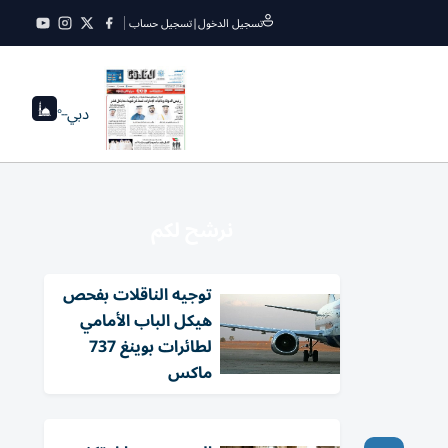
تسجيل الدخول
|
تسجيل حساب
دبي
--°
نرشح لكم
توجيه الناقلات بفحص
هيكل الباب الأمامي
لطائرات بوينغ 737
ماكس