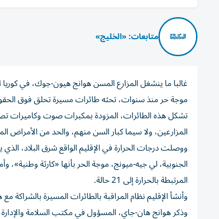
متابعات: «الخليج»
غالبا ما ينشغل المزارع المسن هوانج هيون-جوك، في كوريا ال
موجة ⁠حر منذ سنوات، تحثه طائرات مسيرة ‌تحلق فوق الحقو
تشكل هذه الطائرات، المزودة بمكبرات صوت وكاميرات ‌تصوير
المزارعين، ولا سيما كبار السن منهم، والحد من الأمراض المر
الجنوبية، لي ​جيه-ميونج، موجة الحر بأنها «كارثة وطنية»، وأ
المرتبطة بالحرارة إلى 21 حالة.
وأنشأ الإقليم نظام المراقبة ⁠بالطائرات المسيرة بالشراكة مع هيئة الغابات الكورية
وذكر هوانج هان-جاي، المسؤول في مكتب ​السلامة ‌والإدارة 