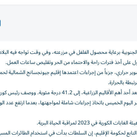
جنوبية برعاية محصول الفلفل ‌في مزرعته، وفي وقت تواجه فيه البلاد أ
ل ‌على أخذ فترات راحة والاحتماء من الحر وتقليص ساعات العمل.
 حراري، جزءاً من إجراءات اعتمدها إقليم جيونجسانج الشمالية ⁠لحما
تبطة بالحرارة.
ووصلت درجات الحرارة في الإقليم الواقع شرق البلاد، الذي يعد أحد أهم الأقاليم الزراعية، إلى 41.2 درجة مئوية. ووصف رئيس ك
مر اليوم الخميس باتخاذ إجراءات شاملة لمواجهتها، بعدما ارتفع عدد ال
 في 2023 لمراقبة الحياة البرية.
التابع لحكومة الإقليم، إن السلطات بدأت في استخدام الطائرات المسي