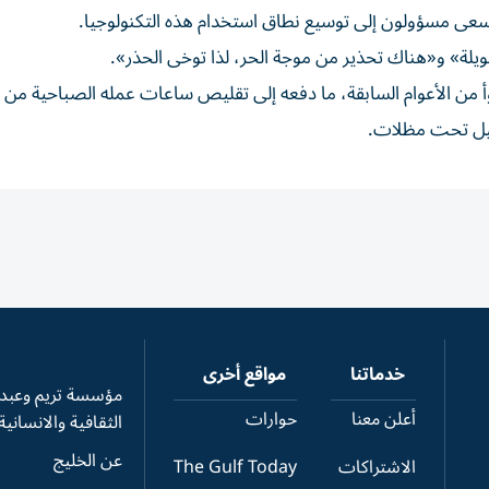
سعى مسؤولون إلى توسيع نطاق استخدام هذه ‌التكنولوجيا.
لة» و«هناك تحذير من موجة الحر، ‌لذا توخى الحذر».
ارة هذا العام أسوأ من الأعوام ⁠السابقة، ما دفعه إلى تقليص ​ساعات عمله الصباحية م
يل تحت مظلات.
خدماتنا
مواقع أخرى
مؤسسة تريم وعبدال
أعلن معنا
حوارات
الثقافية والانسانية
عن الخليج
الاشتراكات
The Gulf Today