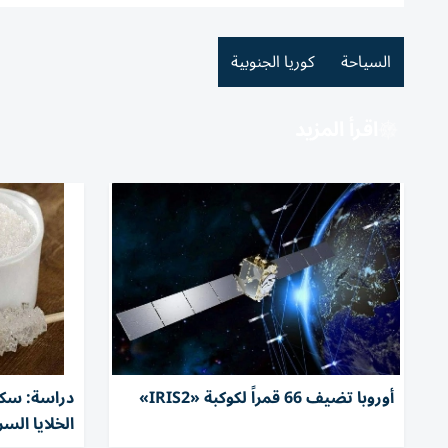
السياحة
كوريا الجنوبية
اقرأ المزيد
أوروبا تضيف 66 قمراً لكوكبة «IRIS2»
دراسة: سكر
الخلايا الس