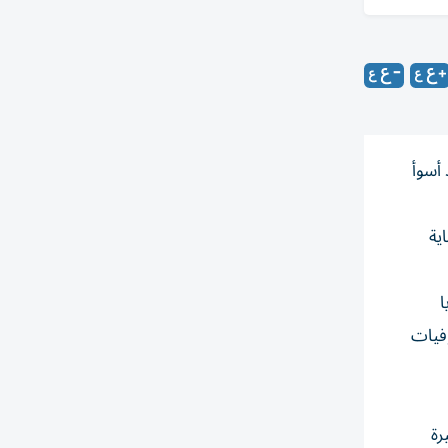
سوأ ​
ية
وريا
وفيات
رة