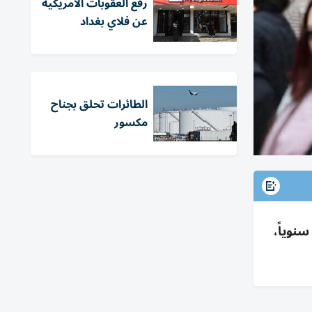
رفع العقوبات الأمريكية
عن فلاي بغداد
الطائرات تحلق بجناح
مكسور
ت هاليو بكوريا 1.41 تريليون وون في مايو (911م$)، +6.37% عن إبريل و+73.7% سنوياً،