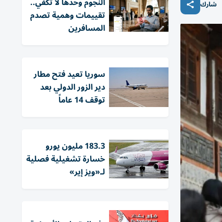
النجوم وحدها لا تكفي..
شارك
تقييمات وهمية تصدم
المسافرين
سوريا تعيد فتح مطار
دير الزور الدولي بعد
توقف 14 عاماً
183.3 مليون يورو
خسارة تشغيلية فصلية
لـ«ويز إير»